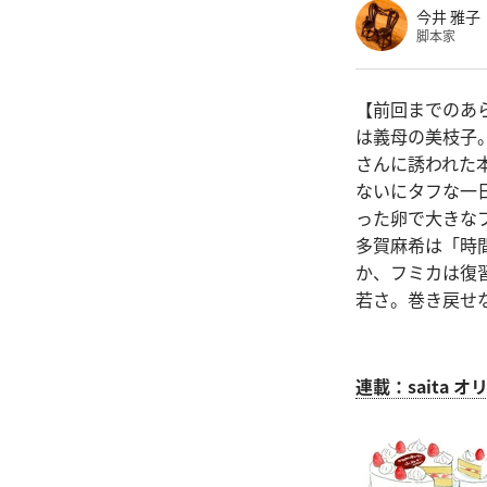
今井 雅子
脚本家
【前回までのあ
は義母の美枝子
さんに誘われた
ないにタフな一
った卵で大きな
多賀麻希は「時
か、フミカは復
若さ。巻き戻せ
連載：saita