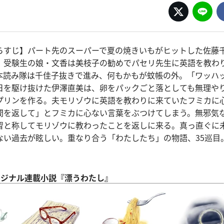
らすじ】パート先のスーパーで夏の焼きいもがヒットした佐藤
。受験生の娘・文香は美枝子の勧めでパセリ先生に英語を教わ
本読み隊は千佳子抜きで進み、何もかもが蚊帳の外。「ワッハ
日を駆け抜けた伊澤直美は、卵をパックごと落としても無理や
プリンを作る。夫モリゾウに英語を教わりに来ていたフミカに
間を返して」とフミカに心ない言葉をぶつけてしまう。無邪気
習と称してモリゾウに教わったことを返しに来る。真っ直ぐに
ない過去が眩しい。重なり合う「わたしたち」の物語、35巡目
 オリジナル連載小説『漂うわたし』