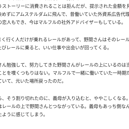
うストーリーに消費されることは拒んだが、提示された金額を
決めずにアムステルダムに飛んで、昔働いていた外資系広告代
の恋人もでき、今はマルフルの社外アドバイザーもしている。
まく行く人だけが乗れるレールがあって、野間さんはそのレー
たびレールに乗ると、いい仕事や出会いが回ってくる。
さん勉強して、努力してきた野間さんがレールの上にいるのは
ことを嘆くつもりはない。マルフルで一緒に働いていた一時期
ていて、元いた場所戻ったのだ。
ら、そう割り切れたのに、義母が入り込むと、ややこしくなる
はレールの上で野間さんとつながっている。義母もあっち側な
たように感じてしまう。