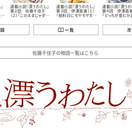
』
連載小説『漂うわたし』
連載小説『漂うわたし』
連載小説『漂うわ
第２回 佐藤千佳子
第３回 伊澤直美（１）
第４回 伊澤直美
念
（２）「このままじゃダ
「給料日にモヤモヤする
「どっちが産むか
メ？」
理由」
らいいのに」
の回
一覧
次
佐藤千佳子の物語一覧はこちら