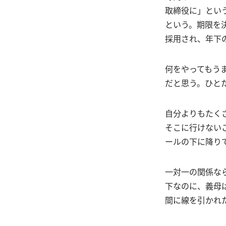
取締役に」とい
という。期限を
採用され、年下
何をやってもう
だと思う。ひと
自分よりもたく
そこに行けない
ールの下に降り
一対一の関係な
下なのに、義母
間に線を引かれ