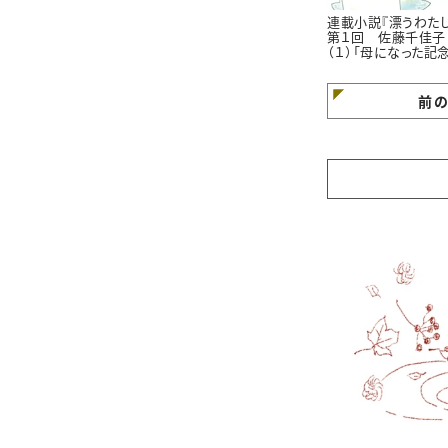
連載小説『漂うわたし
第１回 佐藤千佳子
（１）「母になった記
日」
前