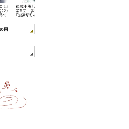
たし』
連載小説『漂うわたし』
連載小説『漂うわたし』
連載小説『漂
（２）
第５回 多賀麻希（１）
第６回 多賀麻希（２）
第７回 佐藤
選べた
「派遣切りのたびに削ら
「39歳の再就職活動」
（３）「ママを
れる」
が残る？」
の回