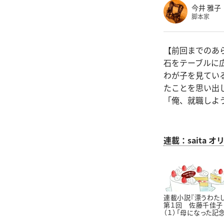
今井 雅子
脚本家
【前回までのあ
石をテーブルに
わが子を見てい
たことを思い出
「俺、就職しよ
連載：saita
連載小説『漂うわたし
第１回 佐藤千佳子
（１）「母になった記
日」