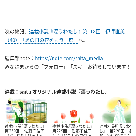
次の物語、
連載小説『漂うわたし』第118回 伊澤直美
（40）「あの日の花をもう一度」
へ。
編集部note：
https://note.com/saita_media
みなさまからの「フォロー」「スキ」お待ちしています！
連載：saita オリジナル連載小説『漂うわたし』
連載小説『漂うわたし』
連載小説『漂うわたし』
連載小説『漂うわた
第230回 佐藤千佳子
第229回 佐藤千佳子
し』 第228回 多
（78）「わたしはみんな
（77）「わたしの中の認
希（76）「欲張りまし