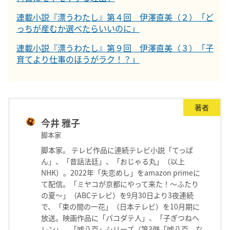
連載小説『漂うわたし』第４回 伊澤直美（２）「ど
っちが産むか選べたらいいのに」
連載小説『漂うわたし』第９回 伊澤直美（３）「子
育てより仕事のほうがラク！？」
著者
今井 雅子
脚本家
脚本家。 テレビ作品に連続テレビ小説「てっぱ
ん」、「昔話法廷」、「おじゃる丸」（以上
NHK）。2022年「失恋めし」をamazon primeに
て配信。「ミヤコが京都にやって来た！〜ふたり
の夏〜」（ABCテレビ）を9月30日より3夜連続
で、「束の間の一花」（日本テレビ）を10月期に
放送。映画作品に「パコダテ人」、「子ぎつねヘ
レン」、「嘘八百」シリーズ（第3弾「嘘八百 な