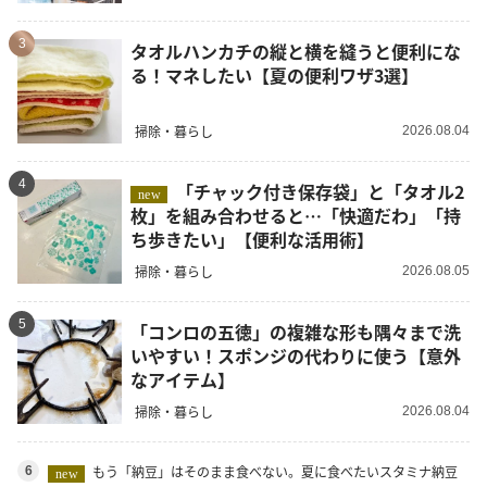
3
タオルハンカチの縦と横を縫うと便利にな
る！マネしたい【夏の便利ワザ3選】
掃除・暮らし
2026.08.04
4
「チャック付き保存袋」と「タオル2
new
枚」を組み合わせると…「快適だわ」「持
ち歩きたい」【便利な活用術】
掃除・暮らし
2026.08.05
5
「コンロの五徳」の複雑な形も隅々まで洗
いやすい！スポンジの代わりに使う【意外
なアイテム】
掃除・暮らし
2026.08.04
もう「納豆」はそのまま食べない。夏に食べたいスタミナ納豆
6
new