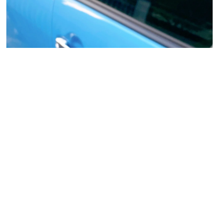
夏は命に関わることも。スマートキーで起こるイ
ンロックの【3つの原因と防ぎ方】
過去は変えられないけど意味は変えられる。帰
2026.08.05
省のたびに私が“自分を育て直す”理由
2026.08.02