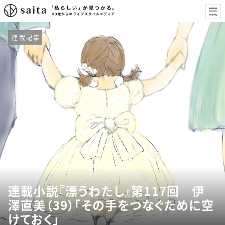
連載記事
連載小説『漂うわたし』第117回 伊
澤直美（39）「その手をつなぐために空
けておく」