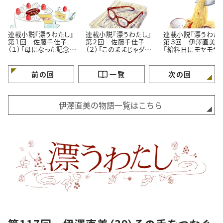
連載小説『漂うわたし』
連載小説『漂うわたし』
連載小説『漂うわたし
第１回 佐藤千佳子
第２回 佐藤千佳子
第３回 伊澤直美（１
（１）「母になった記念
（２）「このままじゃダ
「給料日にモヤモヤ
日」
メ？」
理由」
前の回
一覧
次の回
伊澤直美の物語一覧はこちら