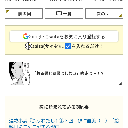
でできている」
められたい願望」
プロなんですから」
前の回
一覧
次の回
Googleに
saita
をお気に入り登録する
saita(サイタ)に
を入れるだけ！
「義両親と同居はしない」約束は…！？
次に読まれている３記事
連載小説『漂うわたし』第３回 伊澤直美（１）「給
料日にモヤモヤする理由」