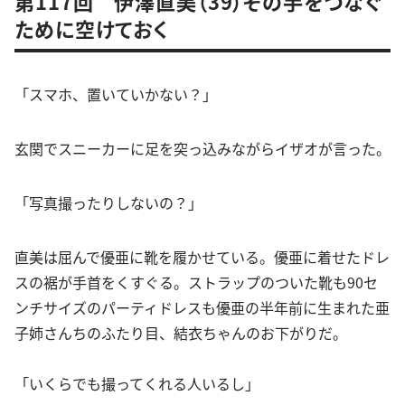
第117回 伊澤直美（39）その手をつなぐ
ために空けておく
「スマホ、置いていかない？」
玄関でスニーカーに足を突っ込みながらイザオが言った。
「写真撮ったりしないの？」
直美は屈んで優亜に靴を履かせている。優亜に着せたドレ
スの裾が手首をくすぐる。ストラップのついた靴も90セ
ンチサイズのパーティドレスも優亜の半年前に生まれた亜
子姉さんちのふたり目、結衣ちゃんのお下がりだ。
「いくらでも撮ってくれる人いるし」