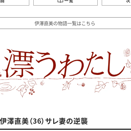
の回
一覧
次
伊澤直美の物語一覧はこちら
 伊澤直美（36）サレ妻の逆襲