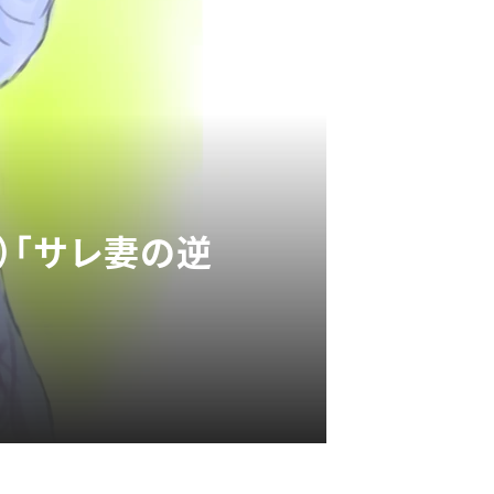
）「サレ妻の逆