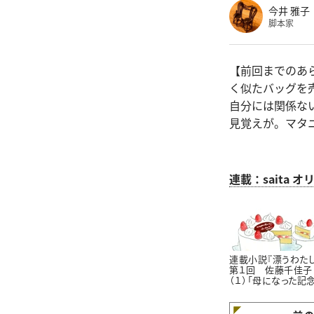
今井 雅子
脚本家
【前回までのあ
く似たバッグを
自分には関係な
見覚えが。マタ
連載：saita
連載小説『漂うわたし
第１回 佐藤千佳子
（１）「母になった記
日」