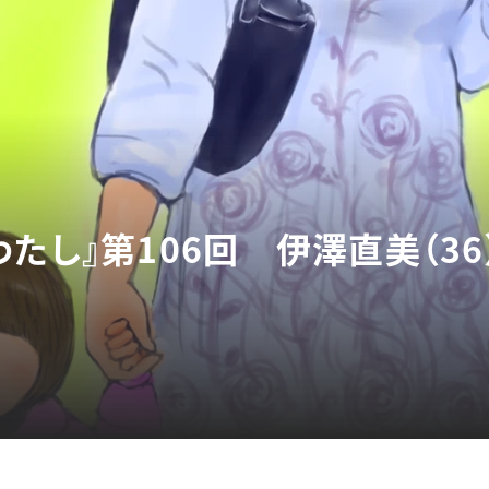
たし』第106回 伊澤直美（36