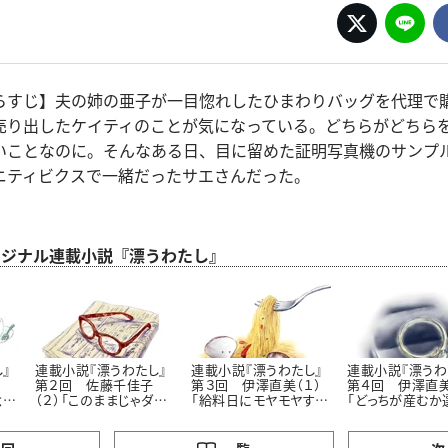
らすじ】夫の姉の亜子が一目惚れしたひまわりバッグを代理で
売り出したケイティのことが気になっている。どちらがどちら
いことなのに。そんなある日、目に留めた証明写真機のサンプ
ニティビクスで一緒だったサエさんだった。
 オリジナル連載小説『漂うわたし』
』
連載小説『漂うわたし』
連載小説『漂うわたし』
連載小説『漂うわ
第２回 佐藤千佳子
第３回 伊澤直美（１）
第４回 伊澤直美
念
（２）「このままじゃダ
「給料日にモヤモヤする
「どっちが産むか
メ？」
理由」
らいいのに」