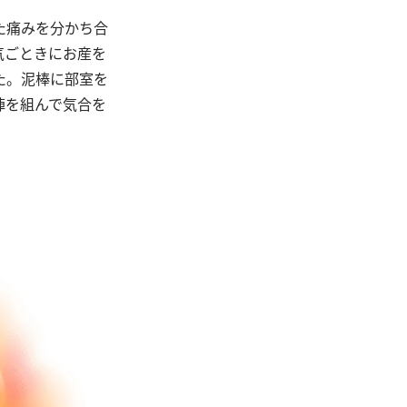
た痛みを分かち合
気ごときにお産を
た。泥棒に部室を
陣を組んで気合を