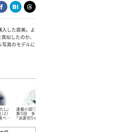
購入した直美。よ
を真似したのか、
ル写真のモデルに
たし』
連載小説『漂うわたし』
連載小説『漂うわたし』
連載小説『漂
（２）
第５回 多賀麻希（１）
第６回 多賀麻希（２）
第７回 佐藤
選べた
「派遣切りのたびに削ら
「39歳の再就職活動」
（３）「ママを
れる」
が残る？」