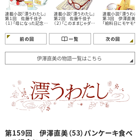
連載小説『漂うわたし』
連載小説『漂うわたし』
連載小説『漂うわたし
第１回 佐藤千佳子
第２回 佐藤千佳子
第３回 伊澤直美（１
（１）「母になった記念
（２）「このままじゃダ
「給料日にモヤモヤ
日」
メ？」
理由」
前の回
一覧
次の回
伊澤直美の物語一覧はこちら
第159回 伊澤直美（53）パンケーキ食べ