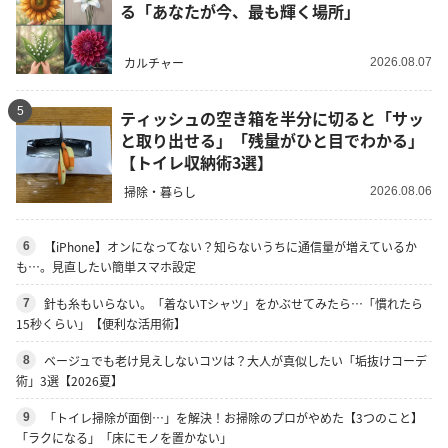
る「あなたが今、最も輝く場所」
カルチャー
2026.08.07
5
ティッシュの空き箱を半分に切ると「サッ
と取り出せる」「残量がひと目でわかる」
【トイレ収納術3選】
掃除・暮らし
2026.08.06
【iPhone】オンになってない？知らないうちに通信量が増えているか
6
も…。見直したい簡単スマホ設定
針も糸もいらない。「着ないTシャツ」をかぶせてみたら…「慣れたら
7
15秒くらい」【便利な活用術】
ベージュでも老け見えしないコツは？大人が真似したい「垢抜けコーデ
8
術」3選【2026夏】
「トイレ掃除が面倒…」を解決！お掃除のプロがやめた【3つのこと】
9
「ラクになる」「床にモノを置かない」