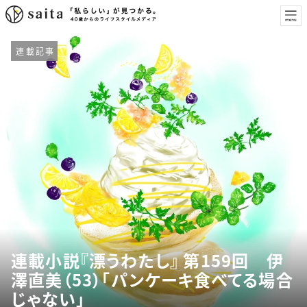
連載記事
連載小説『漂うわたし』 第159回 伊
澤直美（53）「パンケーキ食べてる場合
じゃない」