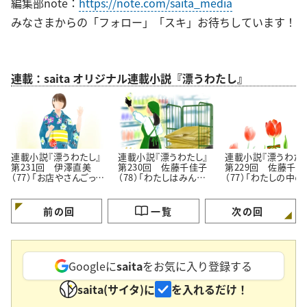
編集部note：
https://note.com/saita_media
みなさまからの「フォロー」「スキ」お待ちしています！
連載：saita オリジナル連載小説『漂うわたし』
連載小説『漂うわたし』
連載小説『漂うわたし』
連載小説『漂うわたし
第231回 伊澤直美
第230回 佐藤千佳子
第229回 佐藤千佳
（77）「お店やさんごっこ
（78）「わたしはみんな
（77）「わたしの中の
は甘くない」
でできている」
められたい願望」
前の回
一覧
次の回
Googleに
saita
をお気に入り登録する
saita(サイタ)に
を入れるだけ！