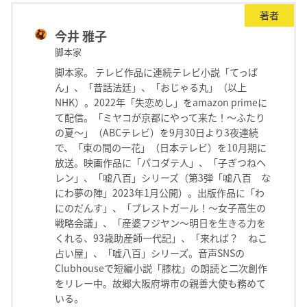
著者
今井 雅子
脚本家
脚本家。 テレビ作品に連続テレビ小説「てっぱ
ん」、「昔話法廷」、「おじゃる丸」（以上
NHK）。2022年「失恋めし」をamazon primeに
て配信。「ミヤコが京都にやって来た！〜ふたり
の夏〜」（ABCテレビ）を9月30日より3夜連続
で、「束の間の一花」（日本テレビ）を10月期に
放送。映画作品に「パコダテ人」、「子ぎつねヘ
レン」、「嘘八百」シリーズ（第3弾「嘘八百 な
にわ夢の陣」2023年1月公開）。出版作品に「わ
にのだんす」、「ブレストガール！〜女子高生の
戦略会議」、「産婆フジヤン〜明日を生きる力を
くれる、93歳助産師一代記」、「来れば？ ねこ
占い屋」、「嘘八百」シリーズ。音声SNSの
Clubhouseで短編小説「膝枕」の朗読と二次創作
をリレー中。故郷大阪府堺市の親善大使も務めて
いる。