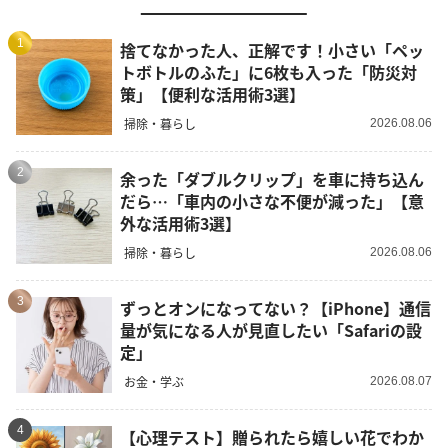
1
捨てなかった人、正解です！小さい「ペッ
トボトルのふた」に6枚も入った「防災対
策」【便利な活用術3選】
掃除・暮らし
2026.08.06
2
余った「ダブルクリップ」を車に持ち込ん
だら…「車内の小さな不便が減った」【意
外な活用術3選】
掃除・暮らし
2026.08.06
3
ずっとオンになってない？【iPhone】通信
量が気になる人が見直したい「Safariの設
定」
お金・学ぶ
2026.08.07
4
【心理テスト】贈られたら嬉しい花でわか