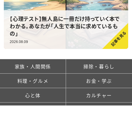
【心理テスト】無人島に一冊だけ持っていく本で
わかる。あなたが「人生で本当に求めているも
の」
自分を後回しにしてきた私が、やっと自分を大
2026.08.09
切にできるようになった話
2026.08.09
家族・人間関係
掃除・暮らし
料理・グルメ
お金・学ぶ
心と体
カルチャー
ランキング
新着記事一覧