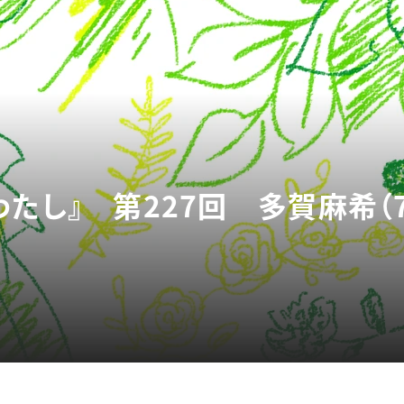
たし』 第227回 多賀麻希（7