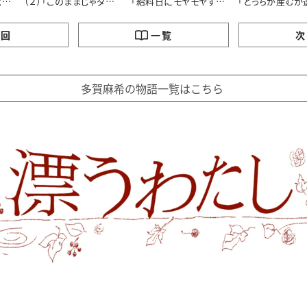
念
（２）「このままじゃダ
「給料日にモヤモヤする
「どっちが産むか
メ？」
理由」
らいいのに」
の回
一覧
次
多賀麻希の物語一覧はこちら