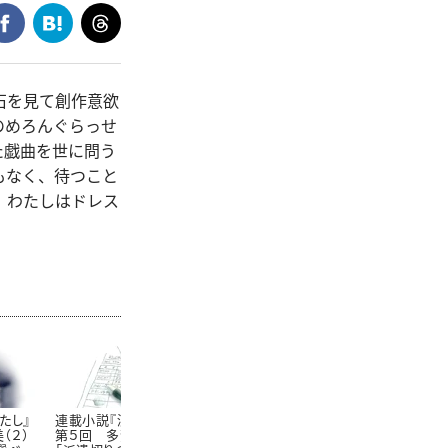
石を見て創作意欲
のめろんぐらっせ
た戯曲を世に問う
もなく、待つこと
。わたしはドレス
たし』
連載小説『漂うわたし』
連載小説『漂うわたし』
連載小説『漂
（２）
第５回 多賀麻希（１）
第６回 多賀麻希（２）
第７回 佐藤