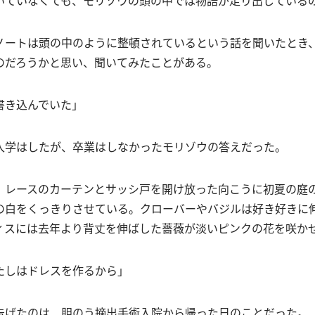
いていなくても、モリゾウの頭の中では物語が走り出している
ノートは頭の中のように整頓されているという話を聞いたとき
のだろうかと思い、聞いてみたことがある。
書き込んでいた」
入学はしたが、卒業はしなかったモリゾウの答えだった。
、レースのカーテンとサッシ戸を開け放った向こうに初夏の庭
の白をくっきりさせている。クローバーやバジルは好き好きに
ィスには去年より背丈を伸ばした薔薇が淡いピンクの花を咲か
たしはドレスを作るから」
告げたのは、胆のう摘出手術入院から帰った日のことだった。