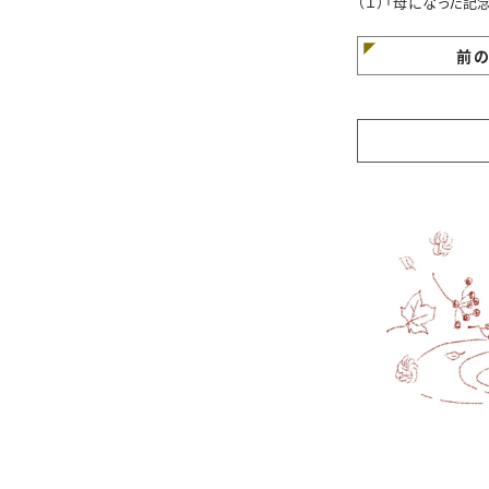
（１）「母になった記
日」
前