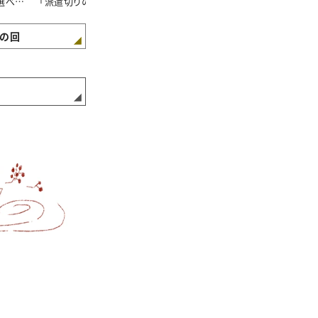
選べた
「派遣切りのたびに削ら
「39歳の再就職活動」
（３）「ママを
れる」
が残る？」
の回