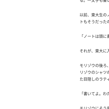
る。一文字も書
以前、東大生の
トもそうだった
「ノートは頭に
それが、東大に
モリゾウの後ろ
リゾウのシャツ
た目隠しのラテ
「書いてよ。わ
モリゾウにそう