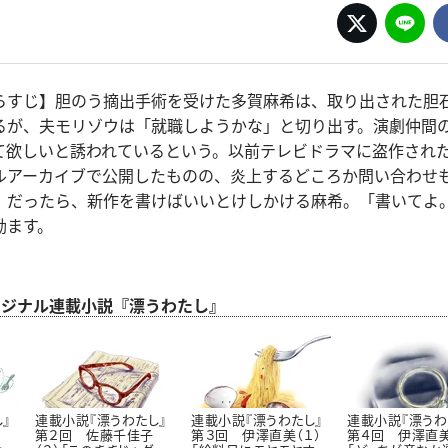
らすじ】胆のう摘出手術を受けた多賀麻希は、取り出された胆
るが、夫モリゾウは「就職しようかな」と切り出す。演劇仲間
て欲しいと誘われているという。以前テレビドラマに盗作され
ルアーカイブで公開したものの、炎上するどころか問い合わせ
。だったら、新作を書けばいいとけしかける麻希。「書いてよ
励ます。
 オリジナル連載小説『漂うわたし』
』
連載小説『漂うわたし』
連載小説『漂うわたし』
連載小説『漂うわ
第２回 佐藤千佳子
第３回 伊澤直美（１）
第４回 伊澤直美