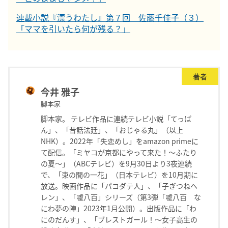
連載小説『漂うわたし』第７回 佐藤千佳子（３）
「ママを引いたら何が残る？」
著者
今井 雅子
脚本家
脚本家。 テレビ作品に連続テレビ小説「てっぱ
ん」、「昔話法廷」、「おじゃる丸」（以上
NHK）。2022年「失恋めし」をamazon primeに
て配信。「ミヤコが京都にやって来た！〜ふたり
の夏〜」（ABCテレビ）を9月30日より3夜連続
で、「束の間の一花」（日本テレビ）を10月期に
放送。映画作品に「パコダテ人」、「子ぎつねヘ
レン」、「嘘八百」シリーズ（第3弾「嘘八百 な
にわ夢の陣」2023年1月公開）。出版作品に「わ
にのだんす」、「ブレストガール！〜女子高生の