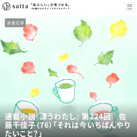
連載記事
連載小説『漂うわたし』 第224回 佐
藤千佳子（76）「それは今いちばんやり
たいこと？」