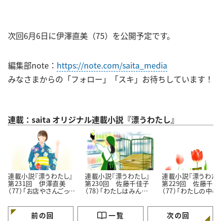
次回6月6日に伊澤直美（75）を公開予定です。
編集部note：
https://note.com/saita_media
みなさまからの「フォロー」「スキ」お待ちしています！
連載：saita オリジナル連載小説『漂うわたし』
連載小説『漂うわたし』
連載小説『漂うわたし』
連載小説『漂うわたし
第231回 伊澤直美
第230回 佐藤千佳子
第229回 佐藤千佳
（77）「お店やさんごっこ
（78）「わたしはみんな
（77）「わたしの中の
は甘くない」
でできている」
められたい願望」
前の回
一覧
次の回