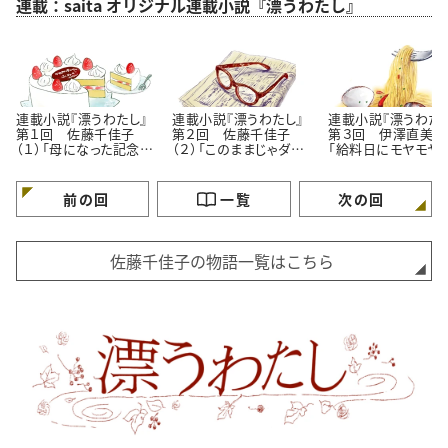
連載：saita オリジナル連載小説『漂うわたし』
連載小説『漂うわたし』
連載小説『漂うわたし』
連載小説『漂うわたし
第１回 佐藤千佳子
第２回 佐藤千佳子
第３回 伊澤直美（１
（１）「母になった記念
（２）「このままじゃダ
「給料日にモヤモヤ
日」
メ？」
理由」
前の回
一覧
次の回
佐藤千佳子の物語一覧はこちら