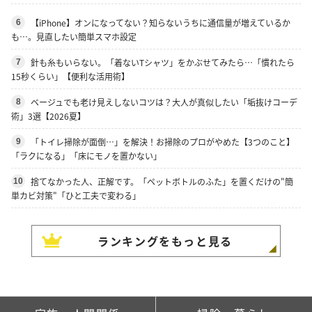
【iPhone】オンになってない？知らないうちに通信量が増えているか
6
も…。見直したい簡単スマホ設定
針も糸もいらない。「着ないTシャツ」をかぶせてみたら…「慣れたら
7
15秒くらい」【便利な活用術】
ベージュでも老け見えしないコツは？大人が真似したい「垢抜けコーデ
8
術」3選【2026夏】
「トイレ掃除が面倒…」を解決！お掃除のプロがやめた【3つのこと】
9
「ラクになる」「床にモノを置かない」
捨てなかった人、正解です。「ペットボトルのふた」を置くだけの"簡
10
単カビ対策"「ひと工夫で変わる」
ランキングをもっと見る