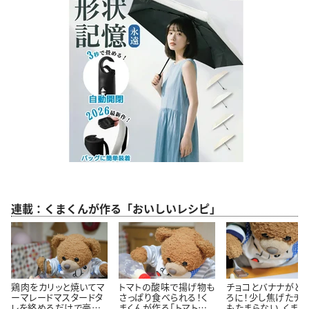
連載：くまくんが作る「おいしいレシピ」
鶏肉をカリッと焼いてマ
トマトの酸味で揚げ物も
チョコとバナナがと
ーマレードマスタードタ
さっぱり食べられる！く
ろに！少し焦げたチ
レを絡めるだけで豪華
まくんが作る「トマトタル
もたまらない。くまく