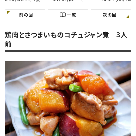
に見える！くまくんが作
タルソース」レシピ
直伝「焼きチョコバ
る簡単鶏肉のマーマレ
ナ」レシピ
ードマスタード焼きレシ
前の回
一覧
次の回
ピ
鶏肉とさつまいものコチュジャン煮 3人
前