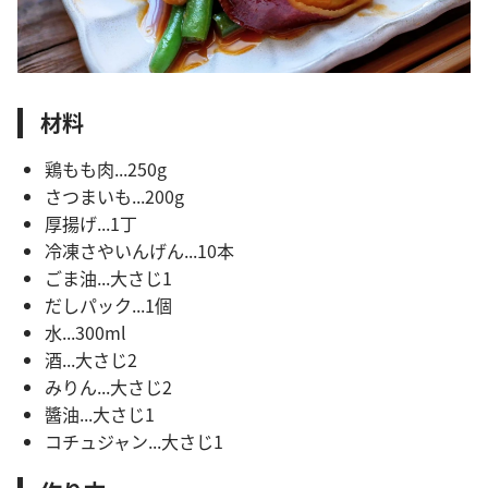
材料
鶏もも肉...250g
さつまいも...200g
厚揚げ...1丁
冷凍さやいんげん...10本
ごま油...大さじ1
だしパック...1個
水...300ml
酒...大さじ2
みりん...大さじ2
醬油...大さじ1
コチュジャン...大さじ1