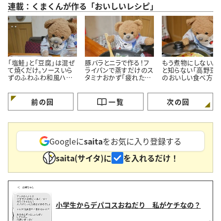
連載：くまくんが作る「おいしいレシピ」
「塩鮭」と「豆腐」は混ぜ
豚バラとニラで作る！フ
もう煮物にしない。
て焼くだけ。ソースいら
ライパンで蒸すだけのス
と知らない「高野豆腐
ずのふわふわ和風ハン
タミナおかず「疲れた体
のおいしい食べ方
バーグ
がよろこぶ」
前の回
一覧
次の回
Googleに
saita
をお気に入り登録する
saita(サイタ)に
を入れるだけ！
小学生からデパコスおねだり 私がケチなの？