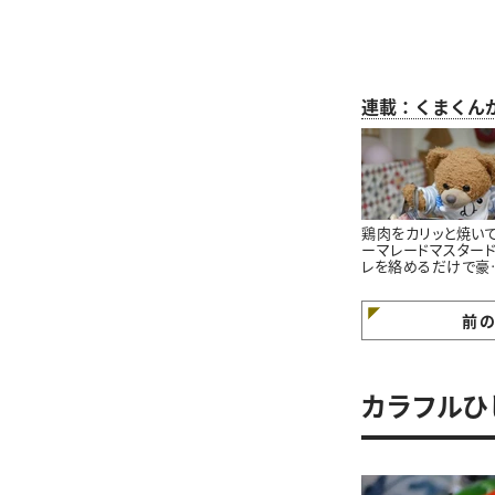
連載：くまくん
鶏肉をカリッと焼い
ーマレードマスター
レを絡めるだけで豪
に見える！くまくんが
る簡単鶏肉のマーマ
ードマスタード焼き
前
ピ
カラフルひ