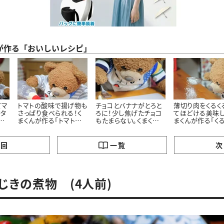
が作る「おいしいレシピ」
てマ
トマトの酸味で揚げ物も
チョコとバナナがとろと
薄切り肉をくるく
ドタ
さっぱり食べられる！く
ろに！少し焦げたチョコ
てほどける美味し
華
まくんが作る「トマトタル
もたまらない。くまくん
まくんが作る「く
作
タルソース」レシピ
直伝「焼きチョコバナ
ャーシュー麵」レ
レ
ナ」レシピ
レシ
の回
一覧
次
じきの煮物 (4人前)