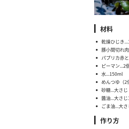
材料
乾燥ひじき...
豚小間切れ肉..
パプリカ赤と黄
ピーマン...2
水...150ml
めんつゆ（2倍
砂糖...大さじ
醬油...大さじ
ごま油...大さ
作り方