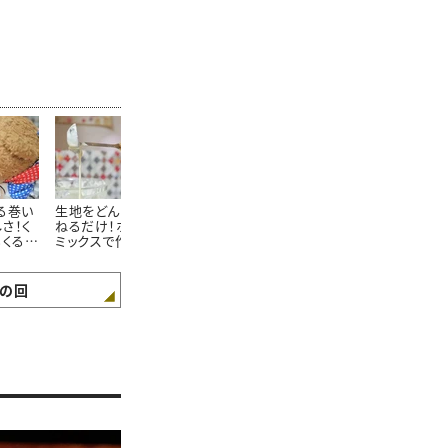
る巻い
生地をどんどん焼き重
生クリームなしでミート
サバと雑穀の
さ！く
ねるだけ！ホットケーキ
ソースをクリーミーに簡
り！くまくんの
るくるチ
ミックスで作れるくまく
単アレンジ！くまくんの
雑穀の炊き込
シピ
んの「レモンバウムクー
「クリームミートソース
シピ
ヘン」レシピ
パスタ」レシピ
の回