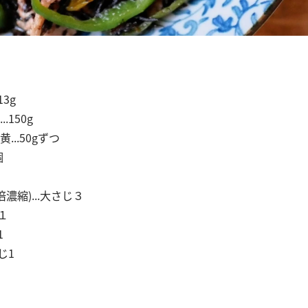
13g
.150g
...50gずつ
個
濃縮)...大さじ３
１
1
じ1