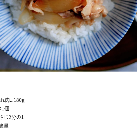
...180g
の1個
大さじ2分の1
各適量