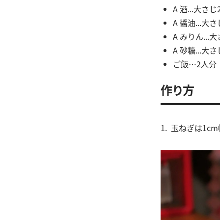
A 酒...大さじ
A 醤油...大さ
A みりん...
A 砂糖...大さ
ご飯…2人分
作り方
1. 玉ねぎは1