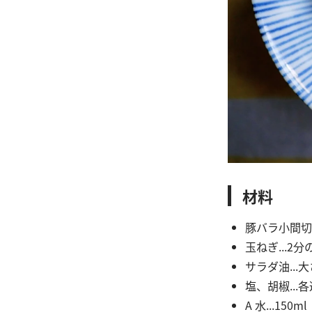
材料
豚バラ小間切れ肉
玉ねぎ...2分
サラダ油...
塩、胡椒...
A 水...150ml