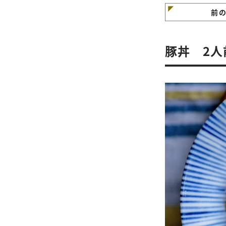
る簡単鶏肉のマーマ
ードマスタード焼き
前
ピ
豚丼 2人