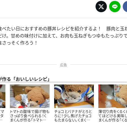
食べたい日におすすめの豚丼レシピを紹介するよ！ 豚肉と玉
だけ。甘めの味付けに加えて、お肉も玉ねぎもつゆもたっぷり
はさっそく作ろう！
広告
が作る「おいしいレシピ」
てマ
トマトの酸味で揚げ物も
チョコとバナナがとろと
薄切り肉をくるく
ドタ
さっぱり食べられる！く
ろに！少し焦げたチョコ
てほどける美味し
華
まくんが作る「トマトタル
もたまらない。くまくん
まくんが作る「く
作
タルソース」レシピ
直伝「焼きチョコバナ
ャーシュー麵」レ