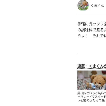
くまくん
手軽にガッツリ
の調味料で煮る
うよ！ それで
連載：くまくん
鶏肉をカリッと焼い
ーマレードマスター
レを絡めるだけで豪
に見える！くまくんが