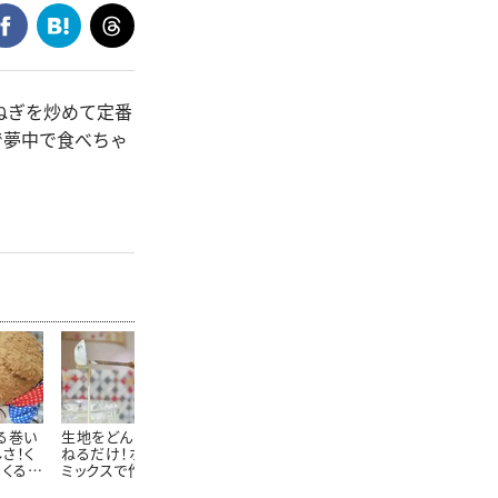
ねぎを炒めて定番
で夢中で食べちゃ
る巻い
生地をどんどん焼き重
生クリームなしでミート
サバと雑穀の
さ！く
ねるだけ！ホットケーキ
ソースをクリーミーに簡
り！くまくんの
るくるチ
ミックスで作れるくまく
単アレンジ！くまくんの
雑穀の炊き込
シピ
んの「レモンバウムクー
「クリームミートソース
シピ