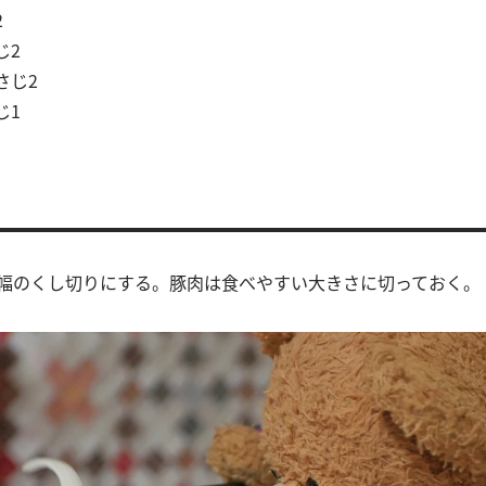
2
じ2
大さじ2
じ1
cm幅のくし切りにする。豚肉は食べやすい大きさに切っておく。