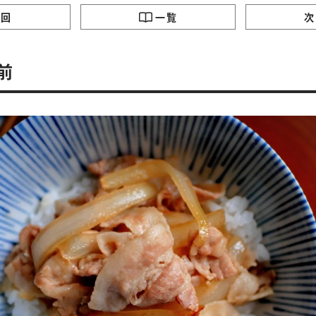
レ
ナ」レシピ
レシ
の回
一覧
次
前