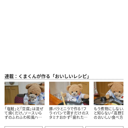
連載：くまくんが作る「おいしいレシピ」
「塩鮭」と「豆腐」は混ぜ
豚バラとニラで作る！フ
もう煮物にしない。
て焼くだけ。ソースいら
ライパンで蒸すだけのス
と知らない「高野豆腐
ずのふわふわ和風ハン
タミナおかず「疲れた体
のおいしい食べ方
バーグ
がよろこぶ」