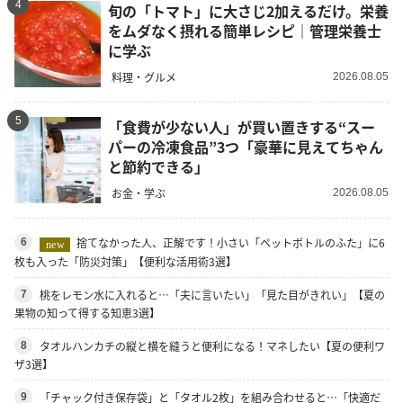
4
旬の「トマト」に大さじ2加えるだけ。栄養
をムダなく摂れる簡単レシピ｜管理栄養士
に学ぶ
料理・グルメ
2026.08.05
5
「食費が少ない人」が買い置きする“スー
パーの冷凍食品”3つ「豪華に見えてちゃん
と節約できる」
お金・学ぶ
2026.08.05
捨てなかった人、正解です！小さい「ペットボトルのふた」に6
6
new
枚も入った「防災対策」【便利な活用術3選】
桃をレモン水に入れると…「夫に言いたい」「見た目がきれい」【夏の
7
果物の知って得する知恵3選】
タオルハンカチの縦と横を縫うと便利になる！マネしたい【夏の便利ワ
8
ザ3選】
「チャック付き保存袋」と「タオル2枚」を組み合わせると…「快適だ
9