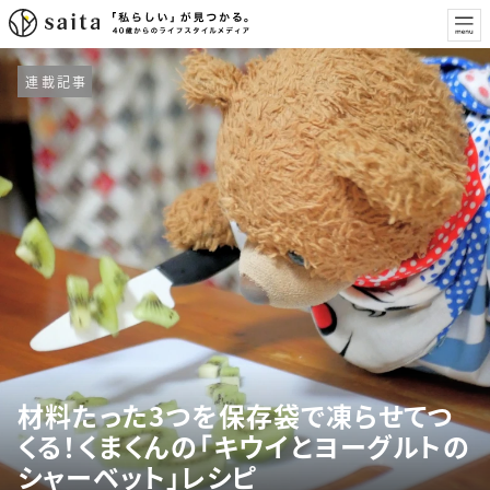
連載記事
材料たった3つを保存袋で凍らせてつ
くる！くまくんの「キウイとヨーグルトの
シャーベット」レシピ