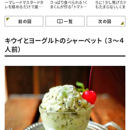
ーマレードマスタードタ
さっぱり食べられる！く
ろに！少し焦げたチ
レを絡めるだけで豪華
まくんが作る「トマトタル
もたまらない。くまく
に見える！くまくんが作
タルソース」レシピ
直伝「焼きチョコバ
る簡単鶏肉のマーマレ
ナ」レシピ
ードマスタード焼きレシ
前の回
一覧
次の回
ピ
キウイとヨーグルトのシャーベット （３～４
人前）