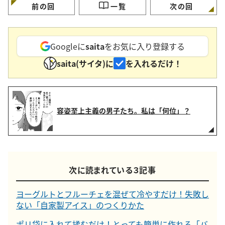
前の回
一覧
次の回
Googleに
saita
をお気に入り登録する
saita(サイタ)に
を入れるだけ！
容姿至上主義の男子たち。私は「何位」？
次に読まれている３記事
ヨーグルトとフルーチェを混ぜて冷やすだけ！失敗し
ない「自家製アイス」のつくりかた
ポリ袋に入れて揉むだけ！とっても簡単に作れる「バ