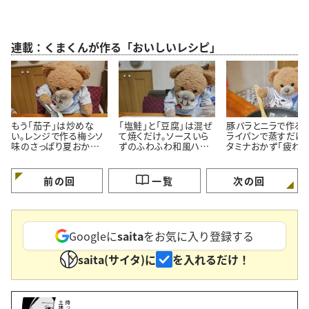
連載：くまくんが作る「おいしいレシピ」
もう「茄子」は炒めな
「塩鮭」と「豆腐」は混ぜ
豚バラとニラで作る！
い。レンジで作る梅シソ
て焼くだけ。ソースいら
ライパンで蒸すだけ
味のさっぱり夏おかず
ずのふわふわ和風ハン
タミナおかず「疲れ
「暑い日に食べたい」
バーグ
がよろこぶ」
前の回
一覧
次の回
Googleに
saita
をお気に入り登録する
saita(サイタ)に
を入れるだけ！