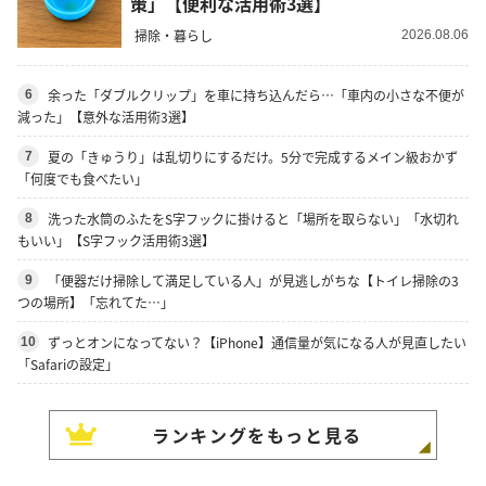
策」【便利な活用術3選】
掃除・暮らし
2026.08.06
余った「ダブルクリップ」を車に持ち込んだら…「車内の小さな不便が
6
減った」【意外な活用術3選】
夏の「きゅうり」は乱切りにするだけ。5分で完成するメイン級おかず
7
「何度でも食べたい」
洗った水筒のふたをS字フックに掛けると「場所を取らない」「水切れ
8
もいい」【S字フック活用術3選】
「便器だけ掃除して満足している人」が見逃しがちな【トイレ掃除の3
9
つの場所】「忘れてた…」
ずっとオンになってない？【iPhone】通信量が気になる人が見直したい
10
「Safariの設定」
ランキングをもっと見る