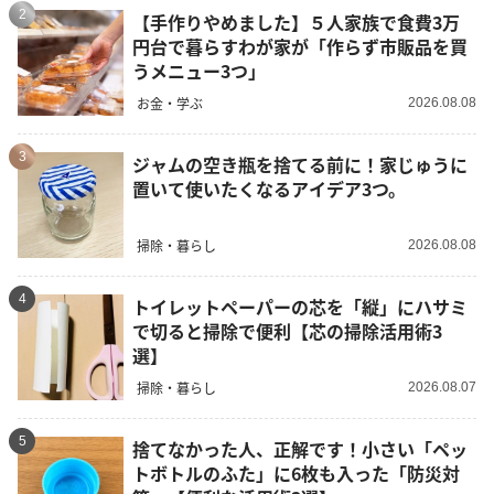
2
【手作りやめました】５人家族で食費3万
円台で暮らすわが家が「作らず市販品を買
うメニュー3つ」
お金・学ぶ
2026.08.08
3
ジャムの空き瓶を捨てる前に！家じゅうに
置いて使いたくなるアイデア3つ。
掃除・暮らし
2026.08.08
4
トイレットペーパーの芯を「縦」にハサミ
で切ると掃除で便利【芯の掃除活用術3
選】
掃除・暮らし
2026.08.07
5
捨てなかった人、正解です！小さい「ペッ
トボトルのふた」に6枚も入った「防災対