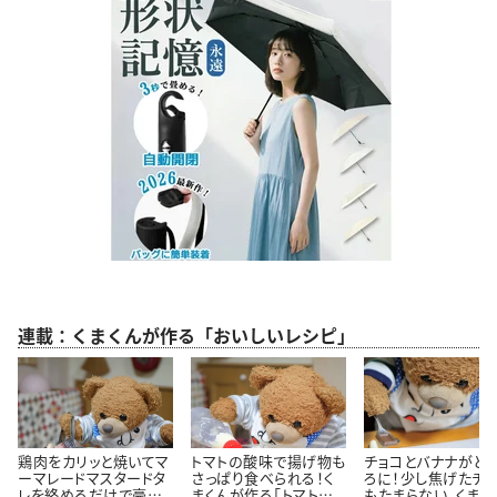
連載：くまくんが作る「おいしいレシピ」
鶏肉をカリッと焼いてマ
トマトの酸味で揚げ物も
チョコとバナナがと
ーマレードマスタードタ
さっぱり食べられる！く
ろに！少し焦げたチ
レを絡めるだけで豪華
まくんが作る「トマトタル
もたまらない。くまく