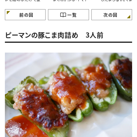
に見える！くまくんが作
タルソース」レシピ
直伝「焼きチョコバ
る簡単鶏肉のマーマレ
ナ」レシピ
ードマスタード焼きレシ
前の回
一覧
次の回
ピ
ピーマンの豚こま肉詰め 3人前