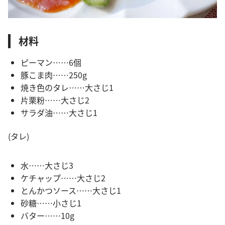
材料
ピーマン……6個
豚こま肉……250g
焼き色のタレ……大さじ1
片栗粉……大さじ2
サラダ油……大さじ1
(タレ)
水……大さじ3
ケチャップ……大さじ2
とんかつソース……大さじ1
砂糖……小さじ1
バター……10g