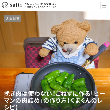
連載記事
挽き肉は使わない！こねずに作る「ピー
マンの肉詰め」の作り方【くまくんのレ
シピ】