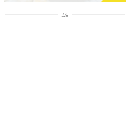
広告
家族・人間関係
掃除・暮らし
料理・グルメ
お金・学ぶ