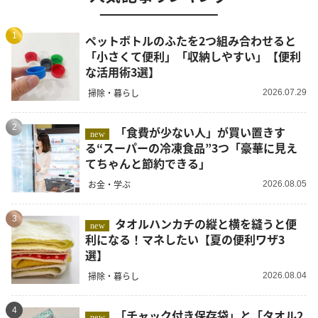
1
ペットボトルのふたを2つ組み合わせると
「小さくて便利」「収納しやすい」【便利
な活用術3選】
掃除・暮らし
2026.07.29
2
「食費が少ない人」が買い置きす
new
る“スーパーの冷凍食品”3つ「豪華に見え
てちゃんと節約できる」
お金・学ぶ
2026.08.05
3
タオルハンカチの縦と横を縫うと便
new
利になる！マネしたい【夏の便利ワザ3
選】
掃除・暮らし
2026.08.04
4
「チャック付き保存袋」と「タオル2
new