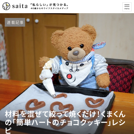
連載記事
材料を混ぜて絞って焼くだけ！くまくん
の「簡単ハートのチョコクッキー」レシ
ピ