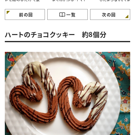
に見える！くまくんが作
タルソース」レシピ
直伝「焼きチョコバ
る簡単鶏肉のマーマレ
ナ」レシピ
ードマスタード焼きレシ
前の回
一覧
次の回
ピ
ハートのチョコクッキー 約8個分