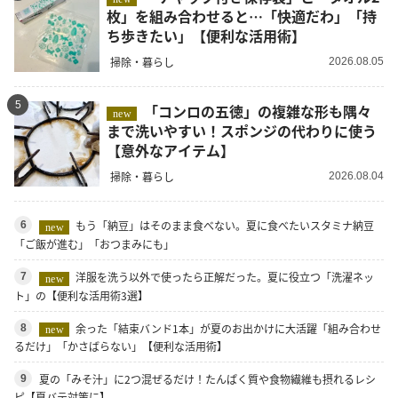
枚」を組み合わせると…「快適だわ」「持
ち歩きたい」【便利な活用術】
掃除・暮らし
2026.08.05
5
「コンロの五徳」の複雑な形も隅々
new
まで洗いやすい！スポンジの代わりに使う
【意外なアイテム】
掃除・暮らし
2026.08.04
もう「納豆」はそのまま食べない。夏に食べたいスタミナ納豆
6
new
「ご飯が進む」「おつまみにも」
洋服を洗う以外で使ったら正解だった。夏に役立つ「洗濯ネッ
7
new
ト」の【便利な活用術3選】
余った「結束バンド1本」が夏のお出かけに大活躍「組み合わせ
8
new
るだけ」「かさばらない」【便利な活用術】
夏の「みそ汁」に2つ混ぜるだけ！たんぱく質や食物繊維も摂れるレシ
9
ピ【夏バテ対策に】