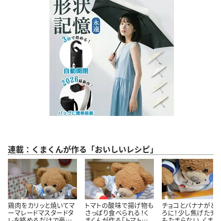
連載：くまくんが作る「おいしいレシピ」
鶏肉をカリッと焼いてマ
トマトの酸味で揚げ物も
チョコとバナナがと
ーマレードマスタードタ
さっぱり食べられる！く
ろに！少し焦げたチ
レを絡めるだけで豪華
まくんが作る「トマトタル
もたまらない。くまく