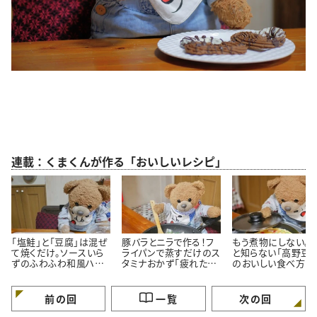
連載：くまくんが作る「おいしいレシピ」
「塩鮭」と「豆腐」は混ぜ
豚バラとニラで作る！フ
もう煮物にしない。
て焼くだけ。ソースいら
ライパンで蒸すだけのス
と知らない「高野豆腐
ずのふわふわ和風ハン
タミナおかず「疲れた体
のおいしい食べ方
バーグ
がよろこぶ」
前の回
一覧
次の回