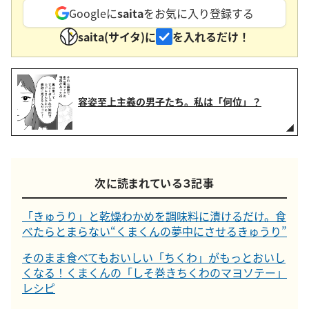
Googleに
saita
をお気に入り登録する
saita(サイタ)に
を入れるだけ！
容姿至上主義の男子たち。私は「何位」？
次に読まれている３記事
「きゅうり」と乾燥わかめを調味料に漬けるだけ。食
べたらとまらない“くまくんの夢中にさせるきゅうり”
そのまま食べてもおいしい「ちくわ」がもっとおいし
くなる！くまくんの「しそ巻きちくわのマヨソテー」
レシピ