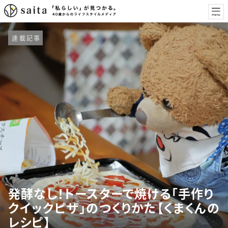
連載記事
発酵なし！トースターで焼ける「手作り
クイックピザ」のつくりかた【くまくんの
レシピ】