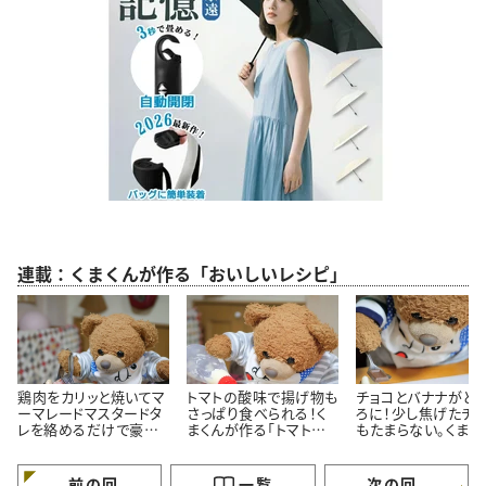
連載：くまくんが作る「おいしいレシピ」
鶏肉をカリッと焼いてマ
トマトの酸味で揚げ物も
チョコとバナナがと
ーマレードマスタードタ
さっぱり食べられる！く
ろに！少し焦げたチ
レを絡めるだけで豪華
まくんが作る「トマトタル
もたまらない。くまく
に見える！くまくんが作
タルソース」レシピ
直伝「焼きチョコバ
る簡単鶏肉のマーマレ
ナ」レシピ
ードマスタード焼きレシ
前の回
一覧
次の回