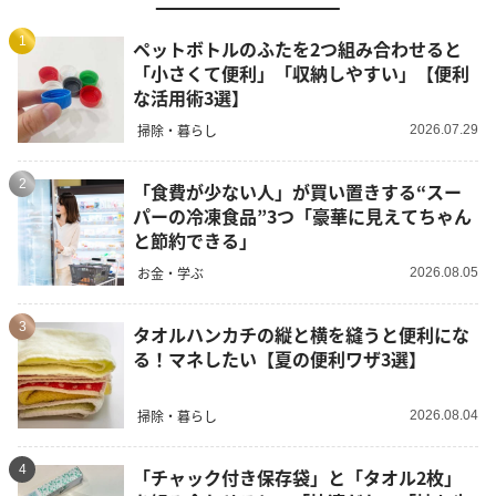
1
ペットボトルのふたを2つ組み合わせると
「小さくて便利」「収納しやすい」【便利
な活用術3選】
掃除・暮らし
2026.07.29
2
「食費が少ない人」が買い置きする“スー
パーの冷凍食品”3つ「豪華に見えてちゃん
と節約できる」
お金・学ぶ
2026.08.05
3
タオルハンカチの縦と横を縫うと便利にな
る！マネしたい【夏の便利ワザ3選】
掃除・暮らし
2026.08.04
4
「チャック付き保存袋」と「タオル2枚」