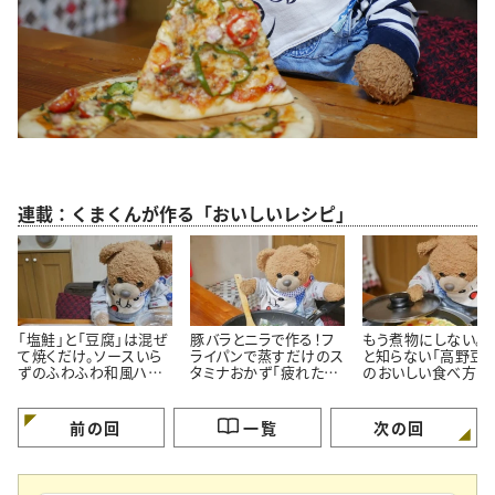
連載：くまくんが作る「おいしいレシピ」
「塩鮭」と「豆腐」は混ぜ
豚バラとニラで作る！フ
もう煮物にしない。
て焼くだけ。ソースいら
ライパンで蒸すだけのス
と知らない「高野豆腐
ずのふわふわ和風ハン
タミナおかず「疲れた体
のおいしい食べ方
バーグ
がよろこぶ」
前の回
一覧
次の回