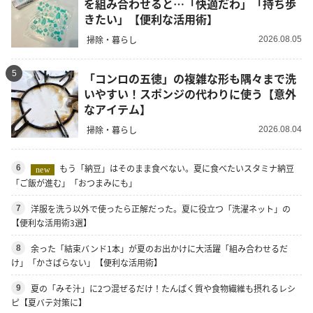
を組み合わせると…「快適だわ」「持ち歩
きたい」【便利な活用術】
掃除・暮らし
2026.08.05
5
「コンロの五徳」の複雑な形も隅々まで洗
いやすい！スポンジの代わりに使う【意外
なアイテム】
掃除・暮らし
2026.08.04
もう「納豆」はそのまま食べない。夏に食べたいスタミナ納豆
6
new
「ご飯が進む」「おつまみにも」
洋服を洗う以外で使ったら正解だった。夏に役立つ「洗濯ネット」の
7
【便利な活用術3選】
余った「結束バンド1本」が夏のお出かけに大活躍「組み合わせるだ
8
け」「かさばらない」【便利な活用術】
夏の「みそ汁」に2つ混ぜるだけ！たんぱく質や食物繊維も摂れるレシ
9
ピ【夏バテ対策に】