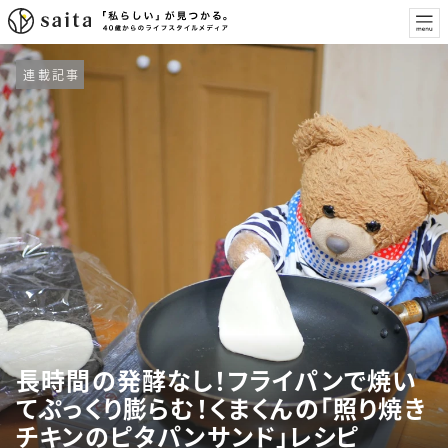
連載記事
長時間の発酵なし！フライパンで焼い
てぷっくり膨らむ！くまくんの「照り焼き
チキンのピタパンサンド」レシピ