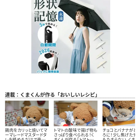
連載：くまくんが作る「おいしいレシピ」
鶏肉をカリッと焼いてマ
トマトの酸味で揚げ物も
チョコとバナナがと
ーマレードマスタードタ
さっぱり食べられる！く
ろに！少し焦げたチ
レを絡めるだけで豪華
まくんが作る「トマトタル
もたまらない。くまく