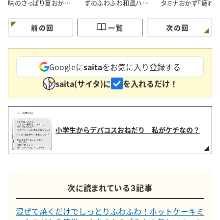
味のさっぱり夏おかず
ずのふわふわ和風ハン
タミナおかず「疲れ
「暑い日に食べたい」
バーグ
がよろこぶ」
前の回
一覧
次の回
Googleに
saita
をお気に入り登録する
saita(サイタ)に
を入れるだけ！
小学生からデパコスおねだり 私がケチなの？
次に読まれている３記事
混ぜて焼くだけでしっとりふわふわ！ホットケーキミ