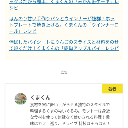
ックスだから簡単。くまくんの「みかん缶ケーキ」レ
シピ
ほんのり甘い手作りパンとウインナーが抜群！ホッ
トプレートで焼き上げる。くまくんの「ウインナーロ
ール」レシピ
伸ばしたパイシートにりんごのスライスと材料をのせ
て焼くだけ！くまくんの「簡単アップルパイ」レシピ
広告
著者
くまくん
食材を宙に舞い上がらせる独特のスタイルで
料理するくまのぬいぐるみ。モットーは身近
な食材を使って無駄なく使いきれる料理！趣
味はカフェ巡り、ドライブ 特技はそろばん！