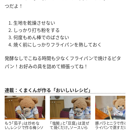
つだよ！
生地を乾燥させない
しっかり打ち粉をする
何度もめん棒でのばさない
焼く前にしっかりフライパンを熱しておく
発酵なしでこねる時間も少なくフライパンで焼けるピタ
パン！お好みの具を詰めて頬張ってね！
連載：くまくんが作る「おいしいレシピ」
もう「茄子」は炒めな
「塩鮭」と「豆腐」は混ぜ
豚バラとニラで作る！
い。レンジで作る梅シソ
て焼くだけ。ソースいら
ライパンで蒸すだけ