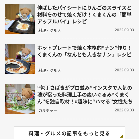
伸ばしたパイシートにりんごのスライスと
材料をのせて焼くだけ！くまくんの「簡単
アップルパイ」レシピ
料理・グルメ
2022.09.03
ホットプレートで焼く本格的“ナン”作り！
くまくんの「なんとも大きなナン」レシピ
料理・グルメ
2022.09.03
“包丁さばきがプロ並み”インスタで人気の
魂が宿った料理上手のぬいぐるみ“くまく
ん”を独自取材！#趣味に“ハマる”女性たち
カルチャー
2022.09.03
料理・グルメの記事をもっと見る