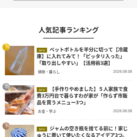
人気記事ランキング
1
ペットボトルを半分に切って【冷蔵
new
庫】に入れてみて！「ピッタリ入った」
「取り出しやすい」【活用術3選】
掃除・暮らし
2026.08.08
2
【手作りやめました】５人家族で食
new
費3万円台で暮らすわが家が「作らず市販
品を買うメニュー3つ」
お金・学ぶ
2026.08.08
3
ジャムの空き瓶を捨てる前に！家じ
new
ゅうに置いて使いたくなるアイデア3つ。