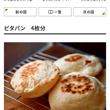
に見える！くまくんが作
タルソース」レシピ
直伝「焼きチョコバ
る簡単鶏肉のマーマレ
ナ」レシピ
ードマスタード焼きレシ
前の回
一覧
次の回
ピ
ピタパン 4枚分