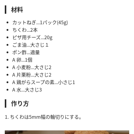
材料
カットねぎ...1パック(45g)
ちくわ...2本
ピザ用チーズ...20g
ごま油...大さじ１
ポン酢...適量
A 卵...1個
A 小麦粉...大さじ2
A 片栗粉...大さじ2
A 鶏がらスープの素...小さじ1
A 水...大さじ3
作り方
1. ちくわは5mm幅の輪切りにする。