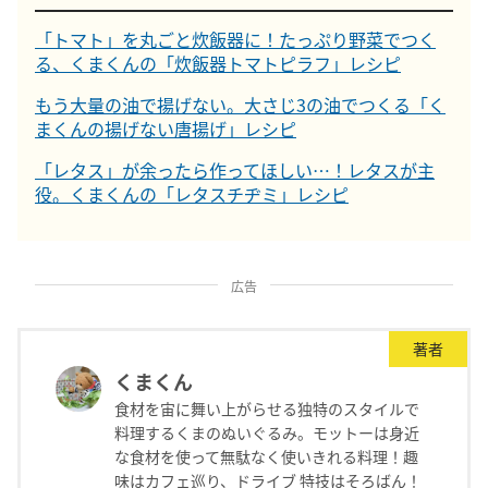
「トマト」を丸ごと炊飯器に！たっぷり野菜でつく
る、くまくんの「炊飯器トマトピラフ」レシピ
もう大量の油で揚げない。大さじ3の油でつくる「く
まくんの揚げない唐揚げ」レシピ
「レタス」が余ったら作ってほしい…！レタスが主
役。くまくんの「レタスチヂミ」レシピ
広告
著者
くまくん
食材を宙に舞い上がらせる独特のスタイルで
料理するくまのぬいぐるみ。モットーは身近
な食材を使って無駄なく使いきれる料理！趣
味はカフェ巡り、ドライブ 特技はそろばん！