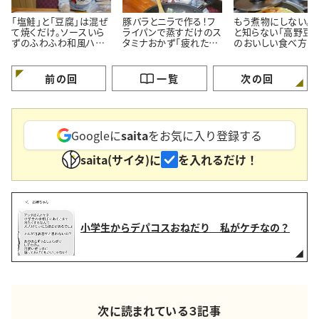
「塩鮭」と「豆腐」は混ぜ
豚バラとニラで作る！フ
もう煮物にしない。
て焼くだけ。ソースいら
ライパンで蒸すだけのス
と知らない「高野豆腐
ずのふわふわ和風ハン
タミナおかず「疲れた体
のおいしい食べ方
バーグ
がよろこぶ」
前の回
一覧
次の回
Googleに
saita
をお気に入り登録する
saita(サイタ)に
を入れるだけ！
小学生からデパコスおねだり 私がケチなの？
次に読まれている３記事