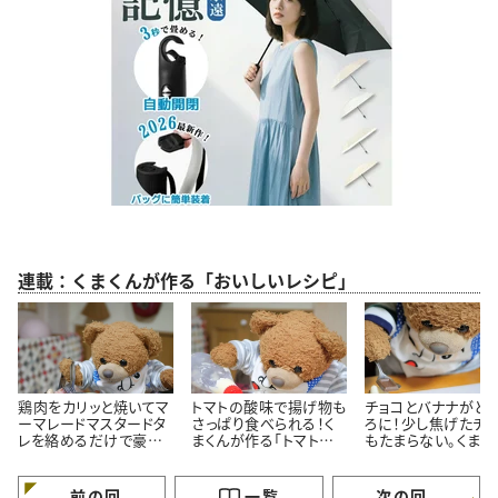
連載：くまくんが作る「おいしいレシピ」
鶏肉をカリッと焼いてマ
トマトの酸味で揚げ物も
チョコとバナナがと
ーマレードマスタードタ
さっぱり食べられる！く
ろに！少し焦げたチ
レを絡めるだけで豪華
まくんが作る「トマトタル
もたまらない。くまく
に見える！くまくんが作
タルソース」レシピ
直伝「焼きチョコバ
る簡単鶏肉のマーマレ
ナ」レシピ
ードマスタード焼きレシ
前の回
一覧
次の回