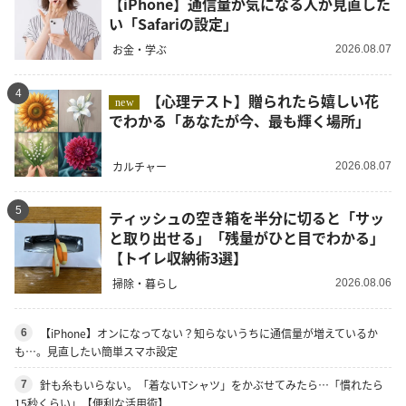
【iPhone】通信量が気になる人が見直した
い「Safariの設定」
お金・学ぶ
2026.08.07
4
【心理テスト】贈られたら嬉しい花
new
でわかる「あなたが今、最も輝く場所」
カルチャー
2026.08.07
5
ティッシュの空き箱を半分に切ると「サッ
と取り出せる」「残量がひと目でわかる」
【トイレ収納術3選】
掃除・暮らし
2026.08.06
【iPhone】オンになってない？知らないうちに通信量が増えているか
6
も…。見直したい簡単スマホ設定
針も糸もいらない。「着ないTシャツ」をかぶせてみたら…「慣れたら
7
15秒くらい」【便利な活用術】