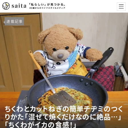
連載記事
ちくわとカットねぎの簡単チヂミのつく
りかた「混ぜて焼くだけなのに絶品…」
「ちくわがイカの食感！」