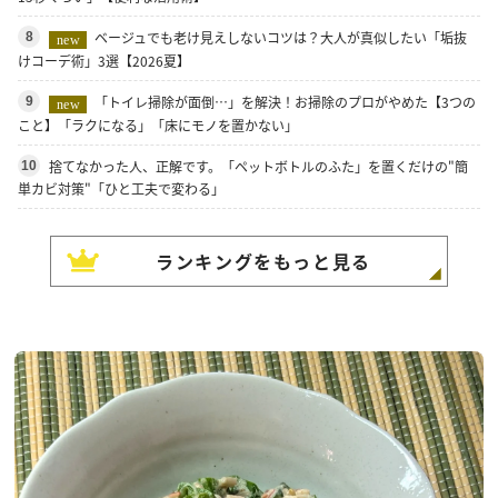
ベージュでも老け見えしないコツは？大人が真似したい「垢抜
8
new
けコーデ術」3選【2026夏】
「トイレ掃除が面倒…」を解決！お掃除のプロがやめた【3つの
9
new
こと】「ラクになる」「床にモノを置かない」
捨てなかった人、正解です。「ペットボトルのふた」を置くだけの"簡
10
単カビ対策"「ひと工夫で変わる」
ランキングをもっと見る