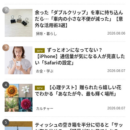
2
余った「ダブルクリップ」を車に持ち込ん
だら…「車内の小さな不便が減った」【意
外な活用術3選】
掃除・暮らし
2026.08.06
3
ずっとオンになってない？
new
【iPhone】通信量が気になる人が見直した
い「Safariの設定」
お金・学ぶ
2026.08.07
4
【心理テスト】贈られたら嬉しい花
new
でわかる「あなたが今、最も輝く場所」
カルチャー
2026.08.07
5
ティッシュの空き箱を半分に切ると「サッ