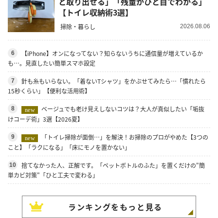
と取り出せる」「残量がひと目でわかる」
【トイレ収納術3選】
掃除・暮らし
2026.08.06
【iPhone】オンになってない？知らないうちに通信量が増えているか
6
も…。見直したい簡単スマホ設定
針も糸もいらない。「着ないTシャツ」をかぶせてみたら…「慣れたら
7
15秒くらい」【便利な活用術】
ベージュでも老け見えしないコツは？大人が真似したい「垢抜
8
new
けコーデ術」3選【2026夏】
「トイレ掃除が面倒…」を解決！お掃除のプロがやめた【3つの
9
new
こと】「ラクになる」「床にモノを置かない」
捨てなかった人、正解です。「ペットボトルのふた」を置くだけの"簡
10
単カビ対策"「ひと工夫で変わる」
ランキングをもっと見る