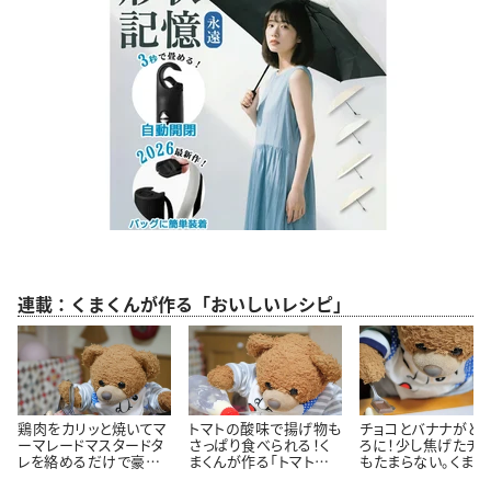
連載：くまくんが作る「おいしいレシピ」
鶏肉をカリッと焼いてマ
トマトの酸味で揚げ物も
チョコとバナナがと
ーマレードマスタードタ
さっぱり食べられる！く
ろに！少し焦げたチ
レを絡めるだけで豪華
まくんが作る「トマトタル
もたまらない。くまく
に見える！くまくんが作
タルソース」レシピ
直伝「焼きチョコバ