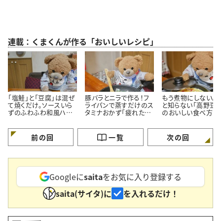
連載：くまくんが作る「おいしいレシピ」
「塩鮭」と「豆腐」は混ぜ
豚バラとニラで作る！フ
もう煮物にしない。
て焼くだけ。ソースいら
ライパンで蒸すだけのス
と知らない「高野豆腐
ずのふわふわ和風ハン
タミナおかず「疲れた体
のおいしい食べ方
バーグ
がよろこぶ」
前の回
一覧
次の回
Googleに
saita
をお気に入り登録する
saita(サイタ)に
を入れるだけ！