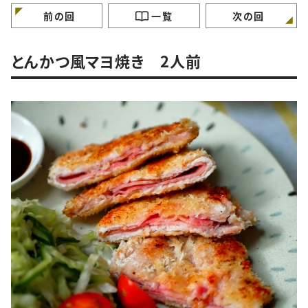
る簡単鶏肉のマーマレ
ナ」レシピ
ードマスタード焼きレシ
前の回
一覧
次の回
ピ
とんかつ風マヨ焼き 2人前