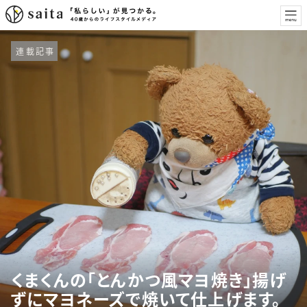
連載記事
くまくんの「とんかつ風マヨ焼き」揚げ
ずにマヨネーズで焼いて仕上げます。