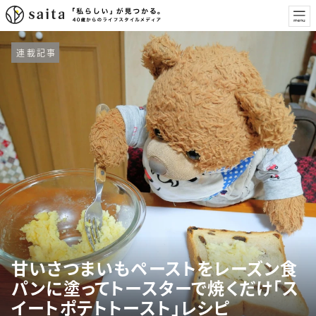
連載記事
甘いさつまいもペーストをレーズン食
パンに塗ってトースターで焼くだけ「ス
イートポテトトースト」レシピ