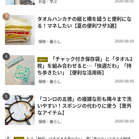
お金・学ぶ
2026.08.05
3
タオルハンカチの縦と横を縫うと便利にな
る！マネしたい【夏の便利ワザ3選】
掃除・暮らし
2026.08.04
4
「チャック付き保存袋」と「タオル2
new
枚」を組み合わせると…「快適だわ」「持
ち歩きたい」【便利な活用術】
掃除・暮らし
2026.08.05
5
「コンロの五徳」の複雑な形も隅々まで洗
いやすい！スポンジの代わりに使う【意外
なアイテム】
掃除・暮らし
2026.08.04
もう「納豆」はそのまま食べない。夏に食べたいスタミナ納豆
6