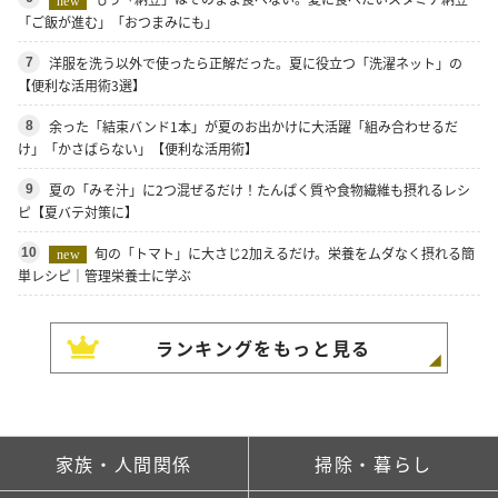
new
「ご飯が進む」「おつまみにも」
洋服を洗う以外で使ったら正解だった。夏に役立つ「洗濯ネット」の
7
【便利な活用術3選】
余った「結束バンド1本」が夏のお出かけに大活躍「組み合わせるだ
8
け」「かさばらない」【便利な活用術】
夏の「みそ汁」に2つ混ぜるだけ！たんぱく質や食物繊維も摂れるレシ
9
ピ【夏バテ対策に】
旬の「トマト」に大さじ2加えるだけ。栄養をムダなく摂れる簡
10
new
単レシピ｜管理栄養士に学ぶ
ランキングをもっと見る
家族・人間関係
掃除・暮らし