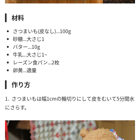
材料
さつまいも(皮なし)...100g
砂糖...大さじ1
バター...10g
牛乳...大さじ1~
レーズン食パン...2枚
卵黄...適量
作り方
1. さつまいもは幅1cmの輪切りにして皮をむいて5分間水
にさらす。