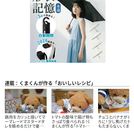
連載：くまくんが作る「おいしいレシピ」
鶏肉をカリッと焼いてマ
トマトの酸味で揚げ物も
チョコとバナナがと
ーマレードマスタードタ
さっぱり食べられる！く
ろに！少し焦げたチ
レを絡めるだけで豪華
まくんが作る「トマトタル
もたまらない。くまく
に見える！くまくんが作
タルソース」レシピ
直伝「焼きチョコバ