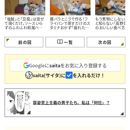
「塩鮭」と「豆腐」は混ぜ
豚バラとニラで作る！フ
もう煮物にしない。
て焼くだけ。ソースいら
ライパンで蒸すだけのス
と知らない「高野豆腐
ずのふわふわ和風ハン
タミナおかず「疲れた体
のおいしい食べ方
バーグ
がよろこぶ」
前の回
一覧
次の回
Googleに
saita
をお気に入り登録する
saita(サイタ)に
を入れるだけ！
容姿至上主義の男子たち。私は「何位」？