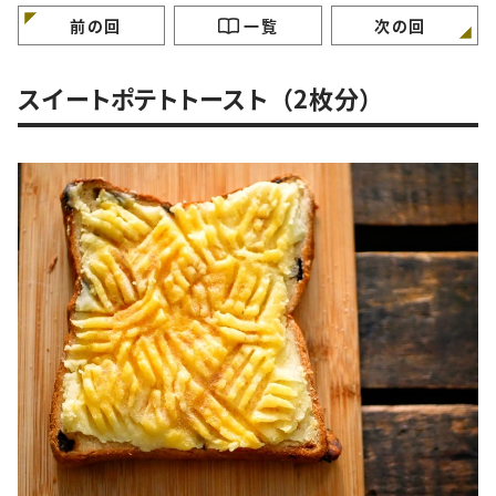
る簡単鶏肉のマーマレ
ナ」レシピ
ードマスタード焼きレシ
前の回
一覧
次の回
ピ
スイートポテトトースト （2枚分）