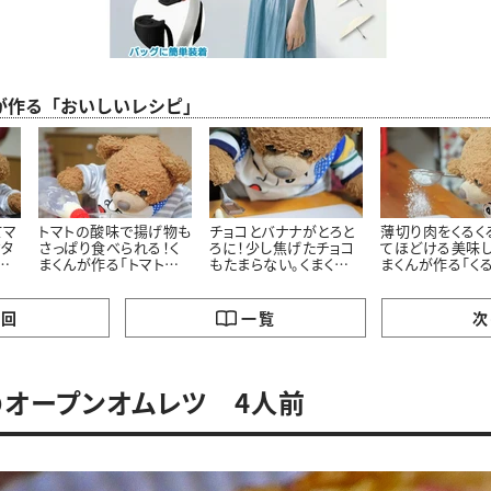
が作る「おいしいレシピ」
てマ
トマトの酸味で揚げ物も
チョコとバナナがとろと
薄切り肉をくるく
ドタ
さっぱり食べられる！く
ろに！少し焦げたチョコ
てほどける美味し
華
まくんが作る「トマトタル
もたまらない。くまくん
まくんが作る「く
作
タルソース」レシピ
直伝「焼きチョコバナ
ャーシュー麵」レ
レ
ナ」レシピ
レシ
の回
一覧
次
オープンオムレツ 4人前