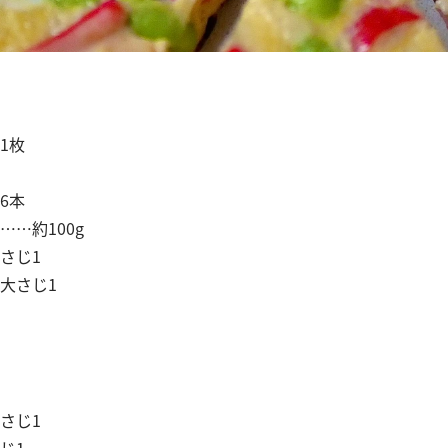
1枚
6本
……約100g
さじ1
大さじ1
さじ1
じ1