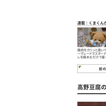
連載：くまくん
鶏肉をカリッと焼い
ーマレードマスター
レを絡めるだけで豪
に見える！くまくんが
る簡単鶏肉のマーマ
ードマスタード焼き
前
ピ
高野豆腐の