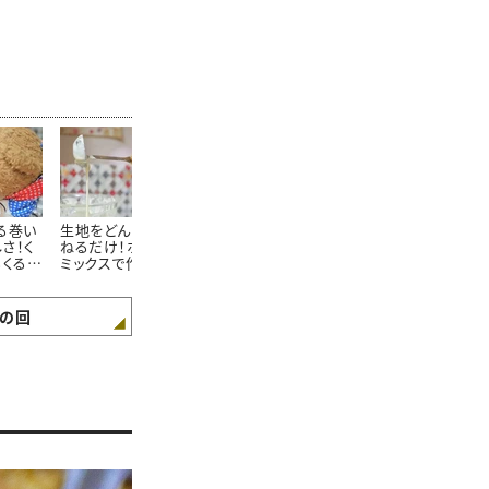
る巻い
生地をどんどん焼き重
生クリームなしでミート
サバと雑穀の
さ！く
ねるだけ！ホットケーキ
ソースをクリーミーに簡
り！くまくんの
るくるチ
ミックスで作れるくまく
単アレンジ！くまくんの
雑穀の炊き込
シピ
んの「レモンバウムクー
「クリームミートソース
シピ
ヘン」レシピ
パスタ」レシピ
の回