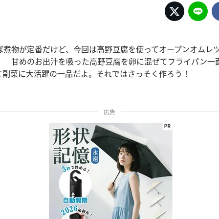
ば煮物が定番だけど、今回は高野豆腐を使ってオープンオムレ
！ 甘めのお出汁を吸った高野豆腐を卵に混ぜてフライパン一
て副菜に大活躍の一品だよ。それではさっそく作ろう！
広告