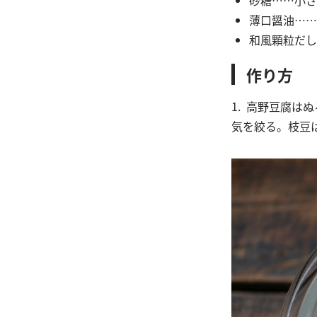
薄口醤油……
和風顆粒だし
作り方
1. 高野豆腐
気を絞る。枝豆