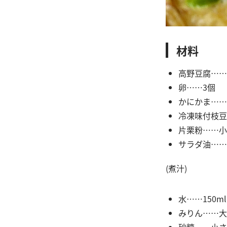
材料
高野豆腐……
卵……3個
かにかま……
冷凍味付枝豆
片栗粉……小
サラダ油……
(煮汁)
水……150ml
みりん……大
砂糖……小さ