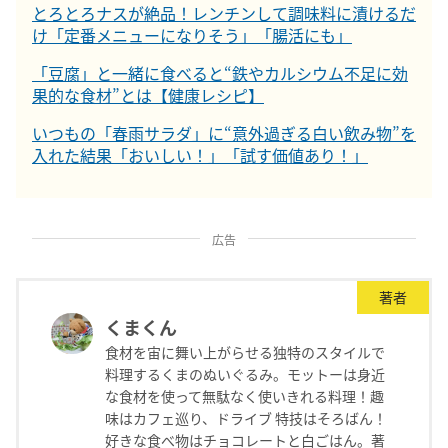
とろとろナスが絶品！レンチンして調味料に漬けるだ
け「定番メニューになりそう」「腸活にも」
「豆腐」と一緒に食べると“鉄やカルシウム不足に効
果的な食材”とは【健康レシピ】
いつもの「春雨サラダ」に“意外過ぎる白い飲み物”を
入れた結果「おいしい！」「試す価値あり！」
広告
著者
くまくん
食材を宙に舞い上がらせる独特のスタイルで
料理するくまのぬいぐるみ。モットーは身近
な食材を使って無駄なく使いきれる料理！趣
味はカフェ巡り、ドライブ 特技はそろばん！
好きな食べ物はチョコレートと白ごはん。著