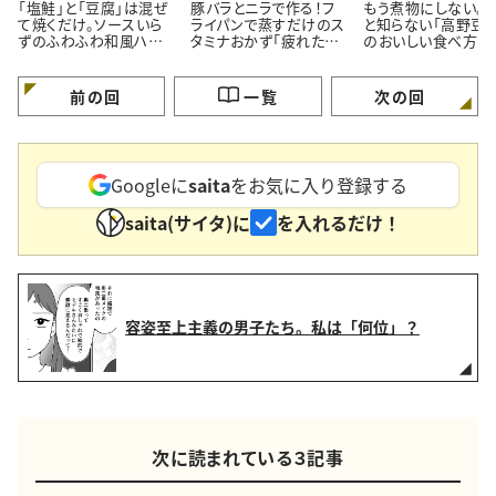
「塩鮭」と「豆腐」は混ぜ
豚バラとニラで作る！フ
もう煮物にしない。
て焼くだけ。ソースいら
ライパンで蒸すだけのス
と知らない「高野豆腐
ずのふわふわ和風ハン
タミナおかず「疲れた体
のおいしい食べ方
バーグ
がよろこぶ」
前の回
一覧
次の回
Googleに
saita
をお気に入り登録する
saita(サイタ)に
を入れるだけ！
容姿至上主義の男子たち。私は「何位」？
次に読まれている３記事