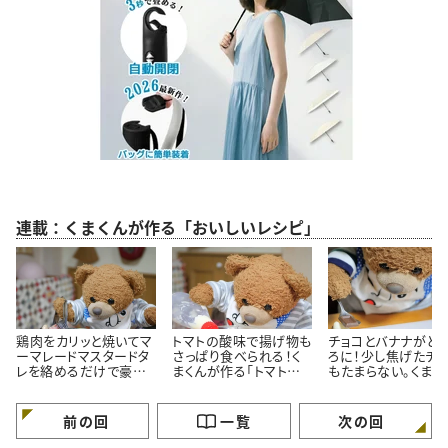
連載：くまくんが作る「おいしいレシピ」
鶏肉をカリッと焼いてマ
トマトの酸味で揚げ物も
チョコとバナナがと
ーマレードマスタードタ
さっぱり食べられる！く
ろに！少し焦げたチ
レを絡めるだけで豪華
まくんが作る「トマトタル
もたまらない。くまく
に見える！くまくんが作
タルソース」レシピ
直伝「焼きチョコバ
る簡単鶏肉のマーマレ
ナ」レシピ
ードマスタード焼きレシ
前の回
一覧
次の回
ピ