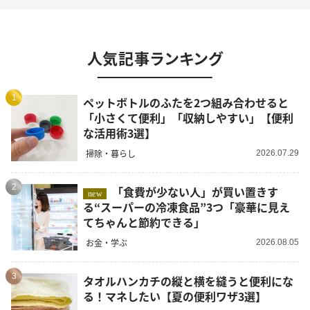
人気記事ランキング
1
ペットボトルのふたを2つ組み合わせると
「小さくて便利」「収納しやすい」【便利
な活用術3選】
掃除・暮らし
2026.07.29
2
「食費が少ない人」が買い置きす
new
る“スーパーの冷凍食品”3つ「豪華に見え
てちゃんと節約できる」
お金・学ぶ
2026.08.05
3
タオルハンカチの縦と横を縫うと便利にな
る！マネしたい【夏の便利ワザ3選】