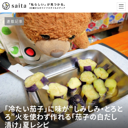
連載記事
「冷たい茄子」に味が“しみしみ・とろと
ろ”火を使わず作れる「茄子の白だし
漬け」夏レシピ