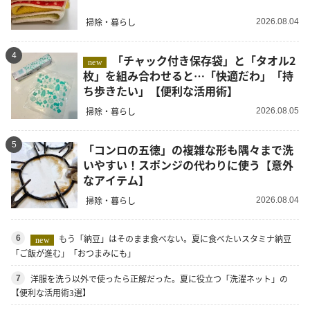
掃除・暮らし
2026.08.04
4
「チャック付き保存袋」と「タオル2
new
枚」を組み合わせると…「快適だわ」「持
ち歩きたい」【便利な活用術】
掃除・暮らし
2026.08.05
5
「コンロの五徳」の複雑な形も隅々まで洗
いやすい！スポンジの代わりに使う【意外
なアイテム】
掃除・暮らし
2026.08.04
もう「納豆」はそのまま食べない。夏に食べたいスタミナ納豆
6
new
「ご飯が進む」「おつまみにも」
洋服を洗う以外で使ったら正解だった。夏に役立つ「洗濯ネット」の
7
【便利な活用術3選】