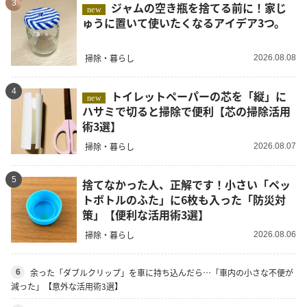
3
ジャムの空き瓶を捨てる前に！家じ
new
ゅうに置いて使いたくなるアイデア3つ。
掃除・暮らし
2026.08.08
4
トイレットペーパーの芯を「縦」に
new
ハサミで切ると掃除で便利【芯の掃除活用
術3選】
掃除・暮らし
2026.08.07
5
捨てなかった人、正解です！小さい「ペッ
トボトルのふた」に6枚も入った「防災対
策」【便利な活用術3選】
掃除・暮らし
2026.08.06
余った「ダブルクリップ」を車に持ち込んだら…「車内の小さな不便が
6
減った」【意外な活用術3選】