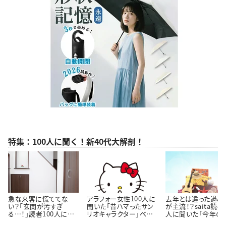
特集：100人に聞く！新40代大解剖！
急な来客に慌ててな
アラフォー女性100人に
去年とは違った過ご
い？「玄関が汚すぎ
聞いた「昔ハマったサン
が主流！？saita読者
る…！」読者100人に聞
リオキャラクター」ベス
人に聞いた「今年の
いた「玄関をきれいにし
ト3！懐かしいキャラクタ
休みの過ごし方」