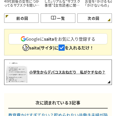
40代前後の女性につか
した」リアルな“サブスク
お金を「かけるもの」
ってるサブスクを聞いて
事情”【女性読者に聞い
「かけないもの」
みた！
た！やめた理由】
前の回
一覧
次の回
Googleに
saita
をお気に入り登録する
saita(サイタ)に
を入れるだけ！
小学生からデパコスおねだり 私がケチなの？
次に読まれている３記事
教育費かけすぎてない？貯められない共働き夫婦が陥