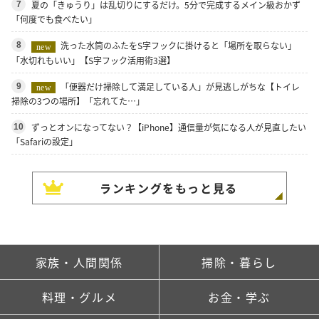
夏の「きゅうり」は乱切りにするだけ。5分で完成するメイン級おかず
7
「何度でも食べたい」
洗った水筒のふたをS字フックに掛けると「場所を取らない」
8
new
「水切れもいい」【S字フック活用術3選】
「便器だけ掃除して満足している人」が見逃しがちな【トイレ
9
new
掃除の3つの場所】「忘れてた…」
ずっとオンになってない？【iPhone】通信量が気になる人が見直したい
10
「Safariの設定」
ランキングをもっと見る
家族・人間関係
掃除・暮らし
料理・グルメ
お金・学ぶ