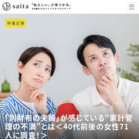
特集記事
「別財布の夫婦」が感じている“家計管
理の不満”とは＜40代前後の女性71
人に調査！＞