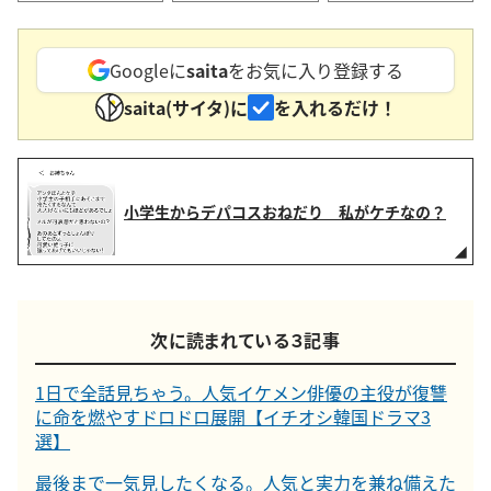
Googleに
saita
をお気に入り登録する
saita(サイタ)に
を入れるだけ！
小学生からデパコスおねだり 私がケチなの？
次に読まれている３記事
1日で全話見ちゃう。人気イケメン俳優の主役が復讐
に命を燃やすドロドロ展開【イチオシ韓国ドラマ3
選】
最後まで一気見したくなる。人気と実力を兼ね備えた