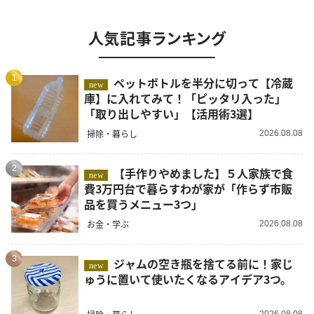
人気記事ランキング
1
ペットボトルを半分に切って【冷蔵
new
庫】に入れてみて！「ピッタリ入った」
「取り出しやすい」【活用術3選】
掃除・暮らし
2026.08.08
2
【手作りやめました】５人家族で食
new
費3万円台で暮らすわが家が「作らず市販
品を買うメニュー3つ」
お金・学ぶ
2026.08.08
3
ジャムの空き瓶を捨てる前に！家じ
new
ゅうに置いて使いたくなるアイデア3つ。