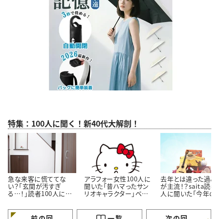
特集：100人に聞く！新40代大解剖！
急な来客に慌ててな
アラフォー女性100人に
去年とは違った過ご
い？「玄関が汚すぎ
聞いた「昔ハマったサン
が主流！？saita読者
る…！」読者100人に聞
リオキャラクター」ベス
人に聞いた「今年の
いた「玄関をきれいにし
ト3！懐かしいキャラクタ
休みの過ごし方」
ておくコツ」3選
ーがランクイン
前の回
一覧
次の回