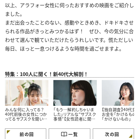
以上、アラフォー女性に伺ったおすすめの映画をご紹介し
ました。
まだ出会ったことのない、感動やときめき、ドキドキさせ
られる作品がきっとみつかるはず！ ぜひ、今の気分に合
わせて選んで観ていただけたらうれしいです。慌ただしい
毎日、ほっと一息つけるような時間を過ごせますよ。
特集：100人に聞く！新40代大解剖！
みんな何に入ってる？
「もう…解約しちゃいま
【独自調査】40代女
40代前後の女性につか
した」リアルな“サブスク
お金を「かけるもの」
ってるサブスクを聞いて
事情”【女性読者に聞い
「かけないもの」
みた！
た！やめた理由】
前の回
一覧
次の回