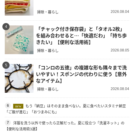
掃除・暮らし
2026.08.04
4
「チャック付き保存袋」と「タオル2枚」
を組み合わせると…「快適だわ」「持ち歩
きたい」【便利な活用術】
掃除・暮らし
2026.08.05
5
「コンロの五徳」の複雑な形も隅々まで洗
いやすい！スポンジの代わりに使う【意外
なアイテム】
掃除・暮らし
2026.08.04
もう「納豆」はそのまま食べない。夏に食べたいスタミナ納豆
6
new
「ご飯が進む」「おつまみにも」
洋服を洗う以外で使ったら正解だった。夏に役立つ「洗濯ネット」の
7
【便利な活用術3選】