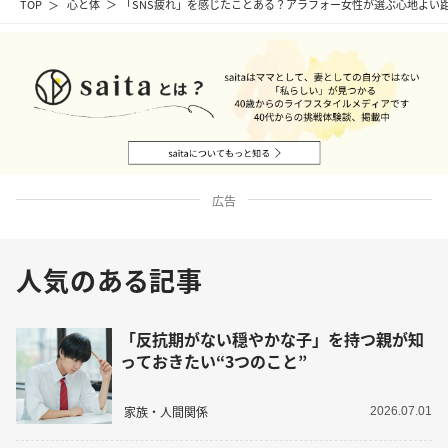
TOP
心と体
「SNS疲れ」を感じたことある？アラフォー女性が選ぶ心地よい
広告
人気のある記事
「反抗期がない穏やかな子」を持つ親が知
っておきたい“3つのこと”
家族・人間関係
2026.07.01