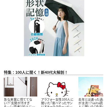
特集：100人に聞く！新40代大解剖！
急な来客に慌ててな
アラフォー女性100人に
去年とは違った過ご
い？「玄関が汚すぎ
聞いた「昔ハマったサン
が主流！？saita読者
る…！」読者100人に聞
リオキャラクター」ベス
人に聞いた「今年の