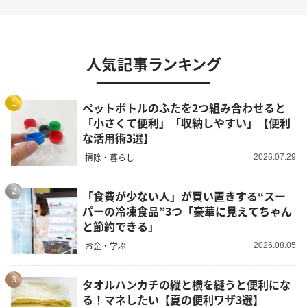
人気記事ランキング
1
ペットボトルのふたを2つ組み合わせると
「小さくて便利」「収納しやすい」【便利
な活用術3選】
掃除・暮らし
2026.07.29
2
「食費が少ない人」が買い置きする“スー
パーの冷凍食品”3つ「豪華に見えてちゃん
と節約できる」
お金・学ぶ
2026.08.05
3
タオルハンカチの縦と横を縫うと便利にな
る！マネしたい【夏の便利ワザ3選】