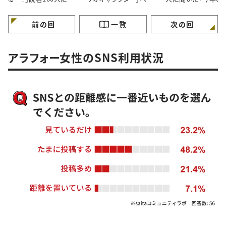
いた「玄関をきれいにし
ト3！懐かしいキャラクタ
休みの過ごし方」
ておくコツ」3選
ーがランクイン
前の回
一覧
次の回
アラフォー女性のSNS利用状況