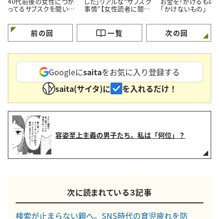
40代前後の女性につか
した」リアルな“サブスク
お金を「かけるもの」
ってるサブスクを聞いて
事情”【女性読者に聞い
「かけないもの」
みた！
た！やめた理由】
前の回
一覧
次の回
Googleに
saita
をお気に入り登録する
saita(サイタ)に
を入れるだけ！
容姿至上主義の男子たち。私は「何位」？
次に読まれている３記事
検索が止まらない親へ。SNS時代の育児疲れを防