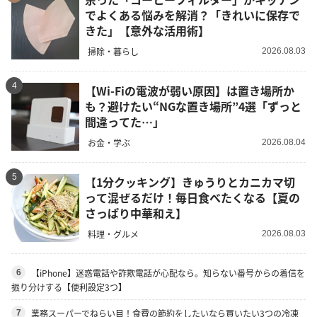
でよくある悩みを解消？「きれいに保存で
きた」【意外な活用術】
掃除・暮らし
2026.08.03
4
【Wi-Fiの電波が弱い原因】は置き場所か
も？避けたい“NGな置き場所”4選「ずっと
間違ってた…」
お金・学ぶ
2026.08.04
5
【1分クッキング】きゅうりとカニカマ切
って混ぜるだけ！毎日食べたくなる【夏の
さっぱり中華和え】
料理・グルメ
2026.08.03
【iPhone】迷惑電話や詐欺電話が心配なら。知らない番号からの着信を
6
振り分けする【便利設定3つ】
業務スーパーでねらい目！食費の節約をしたいなら買いたい3つの冷凍
7