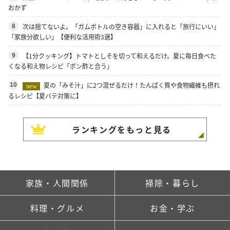
おかず
次は捨てないよ。「ガムボトルの空き容器」に入れると「旅行にいい」
8
「家族分欲しい」【便利な活用術3選】
【1分クッキング】トマトとしそを切って和えるだけ。夏に毎日食べた
9
くなる和え物レシピ「ポン酢と合う」
夏の「みそ汁」に2つ混ぜるだけ！たんぱく質や食物繊維も摂れ
10
new
るレシピ【夏バテ対策に】
ランキングをもっと見る
家族・人間関係
掃除・暮らし
料理・グルメ
お金・学ぶ