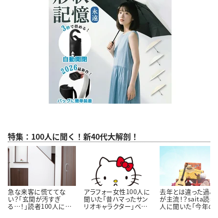
特集：100人に聞く！新40代大解剖！
急な来客に慌ててな
アラフォー女性100人に
去年とは違った過ご
い？「玄関が汚すぎ
聞いた「昔ハマったサン
が主流！？saita読者
る…！」読者100人に聞
リオキャラクター」ベス
人に聞いた「今年の
いた「玄関をきれいにし
ト3！懐かしいキャラクタ
休みの過ごし方」