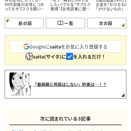
40代前後の女性につか
した」リアルな“サブスク
お金を「かけるもの」
ってるサブスクを聞いて
事情”【女性読者に聞い
「かけないもの」
みた！
た！やめた理由】
前の回
一覧
次の回
Googleに
saita
をお気に入り登録する
saita(サイタ)に
を入れるだけ！
「義両親と同居はしない」約束は…！？
次に読まれている３記事