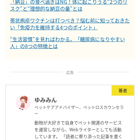
「納豆」の食べ過ぎはNG！体に起こりうる“2つのリ
スク”と“理想的な納豆の量”とは
帯状疱疹ワクチンは打つべき？悩む前に知っておきた
い「免疫力を維持する4つのポイント」
“生活習慣”を見ればわかる。「糖尿病になりやすい
人」の8つの特徴とは
広告
著者
ゆみみん
ペットケアアドバイザー、ペットロスカウンセラ
ー
動物が大好きで自身でペット関連のサービス
を運営しながら、Webライターとしても活動
しています。 「読者に寄り添った記事を書く