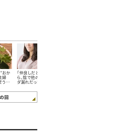
“おか
「仲良しだと思っていた
主婦100人に聞いた！家
普通の友達と
主婦
ら、陰で他の方に情報ダ
族が大絶賛する「飽きな
読者100人に
そうめ
ダ漏れだった…。」主婦
いそうめんの食べ方」
マ友になりた
ず」
100人に聞いた“本当に
れる人の「5つ
あった怖いママ友トラブ
ル”
の回