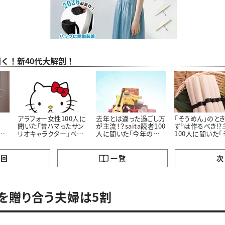
聞く！新40代大解剖！
アラフォー女性100人に
去年とは違った過ごし方
「そうめん」のとき
聞いた「昔ハマったサン
が主流！？saita読者100
ず”は作るべき!?
聞
リオキャラクター」ベス
人に聞いた「今年の夏
100人に聞いた「
にし
ト3！懐かしいキャラクタ
休みの過ごし方」
んに最も合うおか
ーがランクイン
の回
一覧
次
を贈り合う夫婦は5割