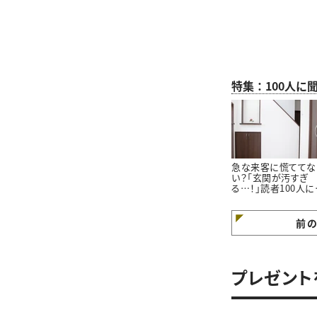
特集：100人に
急な来客に慌ててな
い？「玄関が汚すぎ
る…！」読者100人に
いた「玄関をきれい
ておくコツ」3選
前
プレゼント