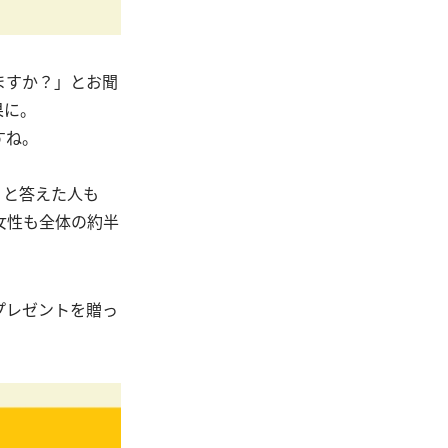
ますか？」とお聞
果に。
すね。
」と答えた人も
女性も全体の約半
プレゼントを贈っ