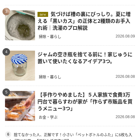
3
気づけば槽の裏にびっしり。夏に増
new
える「黒いカス」の正体と2種類のお手入
れ術｜洗濯のプロ解説
掃除・暮らし
2026.08.09
4
ジャムの空き瓶を捨てる前に！家じゅうに
置いて使いたくなるアイデア3つ。
掃除・暮らし
2026.08.08
5
【手作りやめました】５人家族で食費3万
円台で暮らすわが家が「作らず市販品を買
うメニュー3つ」
お金・学ぶ
2026.08.08
捨てなかった人、正解です！小さい「ペットボトルのふた」に6枚も入
6