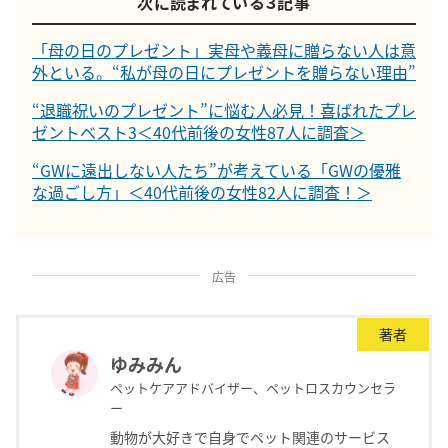
次に読まれている３記事
「母の日のプレゼント」実母や義母に贈らない人は意
外といる。“私が母の日にプレゼントを贈らない理由”
“退職祝いのプレゼント”に悩む人必見！喜ばれたプレ
ゼントベスト3＜40代前後の女性87人に調査＞
“GWに遠出しない人たち”が考えている「GWの優雅
な過ごし方」＜40代前後の女性82人に調査！＞
広告
著者
ゆみみん
ペットケアアドバイザー、ペットロスカウンセラ
ー
動物が大好きで自身でペット関連のサービス