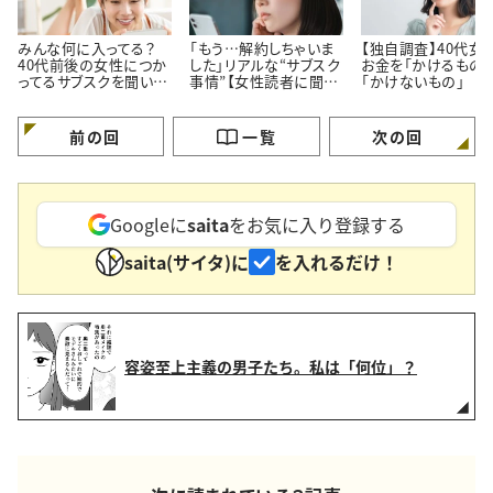
みんな何に入ってる？
「もう…解約しちゃいま
【独自調査】40代女
40代前後の女性につか
した」リアルな“サブスク
お金を「かけるもの」
ってるサブスクを聞いて
事情”【女性読者に聞い
「かけないもの」
みた！
た！やめた理由】
前の回
一覧
次の回
Googleに
saita
をお気に入り登録する
saita(サイタ)に
を入れるだけ！
容姿至上主義の男子たち。私は「何位」？