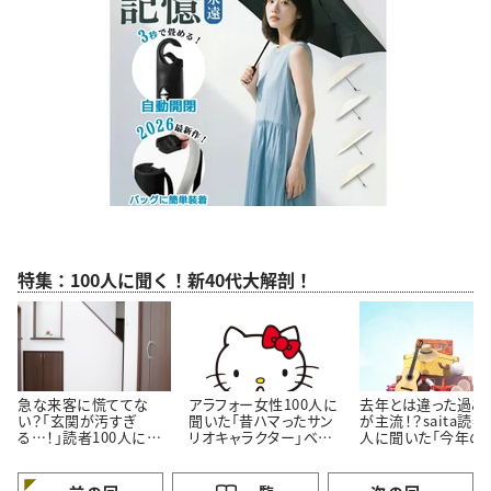
特集：100人に聞く！新40代大解剖！
急な来客に慌ててな
アラフォー女性100人に
去年とは違った過ご
い？「玄関が汚すぎ
聞いた「昔ハマったサン
が主流！？saita読者
る…！」読者100人に聞
リオキャラクター」ベス
人に聞いた「今年の
いた「玄関をきれいにし
ト3！懐かしいキャラクタ
休みの過ごし方」
ておくコツ」3選
ーがランクイン