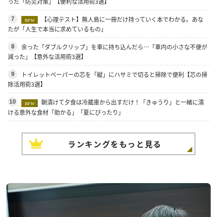
った「防災対策」【便利な活用術3選】
【心理テスト】無人島に一冊だけ持っていく本でわかる。あな
7
new
たが「人生で本当に求めているもの」
余った「ダブルクリップ」を車に持ち込んだら…「車内の小さな不便が
8
減った」【意外な活用術3選】
トイレットペーパーの芯を「縦」にハサミで切ると掃除で便利【芯の掃
9
除活用術3選】
朝漬けて夕食は冷蔵庫から出すだけ！「きゅうり」と一緒に漬
10
new
ける意外な食材「助かる」「夏にぴったり」
ランキングをもっと見る