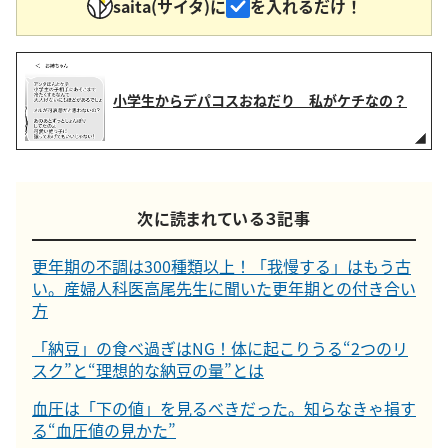
saita(サイタ)に
を入れるだけ！
小学生からデパコスおねだり 私がケチなの？
次に読まれている３記事
更年期の不調は300種類以上！「我慢する」はもう古
い。産婦人科医高尾先生に聞いた更年期との付き合い
方
「納豆」の食べ過ぎはNG！体に起こりうる“2つのリ
スク”と“理想的な納豆の量”とは
血圧は「下の値」を見るべきだった。知らなきゃ損す
る“血圧値の見かた”