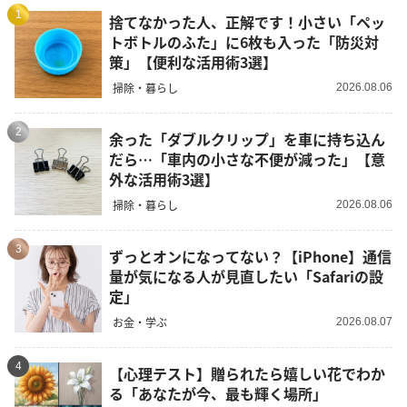
1
捨てなかった人、正解です！小さい「ペッ
トボトルのふた」に6枚も入った「防災対
策」【便利な活用術3選】
掃除・暮らし
2026.08.06
2
余った「ダブルクリップ」を車に持ち込ん
だら…「車内の小さな不便が減った」【意
外な活用術3選】
掃除・暮らし
2026.08.06
3
ずっとオンになってない？【iPhone】通信
量が気になる人が見直したい「Safariの設
定」
お金・学ぶ
2026.08.07
4
【心理テスト】贈られたら嬉しい花でわか
る「あなたが今、最も輝く場所」