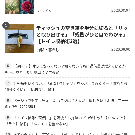
カルチャー
2026.08.07
5
ティッシュの空き箱を半分に切ると「サッ
と取り出せる」「残量がひと目でわかる」
【トイレ収納術3選】
掃除・暮らし
2026.08.06
【iPhone】オンになってない？知らないうちに通信量が増えているか
6
も…。見直したい簡単スマホ設定
針も糸もいらない。「着ないTシャツ」をかぶせてみたら…「慣れたら
7
15秒くらい」【便利な活用術】
ベージュでも老け見えしないコツは？大人が真似したい「垢抜けコーデ
8
術」3選【2026夏】
「トイレ掃除が面倒…」を解決！お掃除のプロがやめた【3つのこと】
9
「ラクになる」「床にモノを置かない」
捨てなかった人、正解です。「ペットボトルのふた」を置くだけの"簡
10