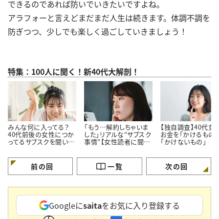
できるのであれば防いでいきたいですよね。
アラフォーと言えどまだまだ人生は続きます。体調不調を
防ぎつつ、少しでも楽しく過ごしていきましょう！
特集：100人に聞く！新40代大解剖！
みんな何に入ってる？
「もう…解約しちゃいま
【独自調査】40代女
40代前後の女性につか
した」リアルな“サブスク
お金を「かけるもの」
ってるサブスクを聞いて
事情”【女性読者に聞い
「かけないもの」
みた！
た！やめた理由】
前の回
一覧
次の回
Googleに
saita
をお気に入り登録する