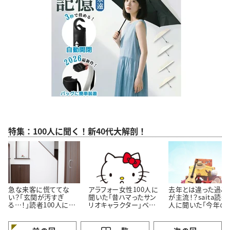
特集：100人に聞く！新40代大解剖！
急な来客に慌ててな
アラフォー女性100人に
去年とは違った過ご
い？「玄関が汚すぎ
聞いた「昔ハマったサン
が主流！？saita読者
る…！」読者100人に聞
リオキャラクター」ベス
人に聞いた「今年の
いた「玄関をきれいにし
ト3！懐かしいキャラクタ
休みの過ごし方」
ておくコツ」3選
ーがランクイン