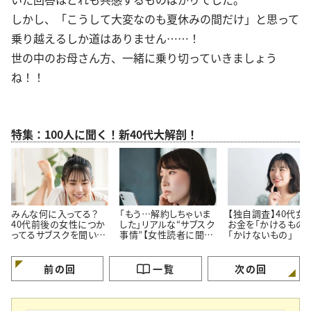
しかし、「こうして大変なのも夏休みの間だけ」と思って
乗り越えるしか道はありません……！
世の中のお母さん方、一緒に乗り切っていきましょう
ね！！
特集：100人に聞く！新40代大解剖！
みんな何に入ってる？
「もう…解約しちゃいま
【独自調査】40代女
40代前後の女性につか
した」リアルな“サブスク
お金を「かけるもの」
ってるサブスクを聞いて
事情”【女性読者に聞い
「かけないもの」
みた！
た！やめた理由】
前の回
一覧
次の回