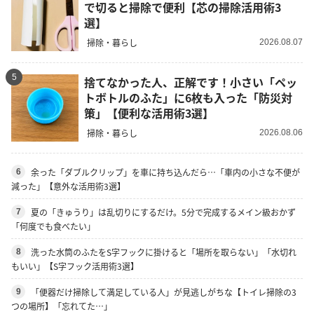
で切ると掃除で便利【芯の掃除活用術3
選】
掃除・暮らし
2026.08.07
5
捨てなかった人、正解です！小さい「ペッ
トボトルのふた」に6枚も入った「防災対
策」【便利な活用術3選】
掃除・暮らし
2026.08.06
余った「ダブルクリップ」を車に持ち込んだら…「車内の小さな不便が
6
減った」【意外な活用術3選】
夏の「きゅうり」は乱切りにするだけ。5分で完成するメイン級おかず
7
「何度でも食べたい」
洗った水筒のふたをS字フックに掛けると「場所を取らない」「水切れ
8
もいい」【S字フック活用術3選】
「便器だけ掃除して満足している人」が見逃しがちな【トイレ掃除の3
9
つの場所】「忘れてた…」