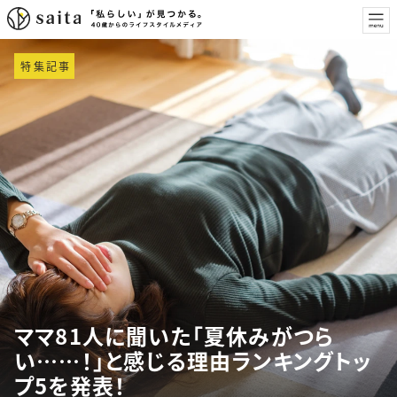
特集記事
ママ81人に聞いた「夏休みがつら
い……！」と感じる理由ランキングトッ
プ5を発表！