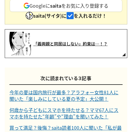
Googleに
saita
をお気に入り登録する
saita(サイタ)に
を入れるだけ！
「義両親と同居はしない」約束は…！？
次に読まれている３記事
今年の夏は国内旅行が最多？アラフォー女性81人に
聞いた「楽しみにしている夏の予定」大公開！
何歳から子どもにスマホを持たせる？ママ67人にス
マホを持たせた“年齢”や“理由”を聞いてみた！
買って満足？後悔？saita読者100人に聞いた「私が最