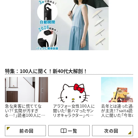
特集：100人に聞く！新40代大解剖！
急な来客に慌ててな
アラフォー女性100人に
去年とは違った過ご
い？「玄関が汚すぎ
聞いた「昔ハマったサン
が主流！？saita読者
る…！」読者100人に聞
リオキャラクター」ベス
人に聞いた「今年の
いた「玄関をきれいにし
ト3！懐かしいキャラクタ
休みの過ごし方」
ておくコツ」3選
ーがランクイン
前の回
一覧
次の回