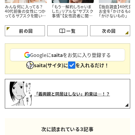
みんな何に入ってる？
「もう…解約しちゃいま
【独自調査】40代女
40代前後の女性につか
した」リアルな“サブスク
お金を「かけるもの」
ってるサブスクを聞いて
事情”【女性読者に聞い
「かけないもの」
みた！
た！やめた理由】
前の回
一覧
次の回
Googleに
saita
をお気に入り登録する
saita(サイタ)に
を入れるだけ！
「義両親と同居はしない」約束は…！？
次に読まれている３記事