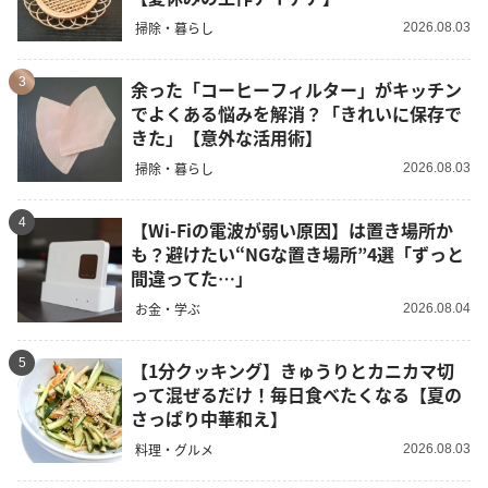
掃除・暮らし
2026.08.03
3
余った「コーヒーフィルター」がキッチン
でよくある悩みを解消？「きれいに保存で
きた」【意外な活用術】
掃除・暮らし
2026.08.03
4
【Wi-Fiの電波が弱い原因】は置き場所か
も？避けたい“NGな置き場所”4選「ずっと
間違ってた…」
お金・学ぶ
2026.08.04
5
【1分クッキング】きゅうりとカニカマ切
って混ぜるだけ！毎日食べたくなる【夏の
さっぱり中華和え】
料理・グルメ
2026.08.03