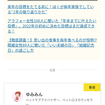
来年の目標をたてる前に！ぼくが毎年家族でしてい
る“1年の振り返りかた”
アラフォー女性100人に聞いた「年末までに叶えたい
目標」。2022年の初めに決めた目標はまだ達成でき
る！
【徹底調査！】思い出の食事を毎年食べるのが恒例!?
既婚女性89人に聞いた「いい夫婦の日」「結婚記念
日」の過ごし方
広告
著者
ゆみみん
ペットケアアドバイザー、ペットロスカウンセラ
ー