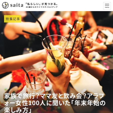
特集記事
家族で旅行？ママ友と飲み会？アラフ
ォー女性100人に聞いた「年末年始の
楽しみ方」