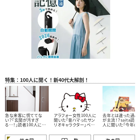
特集：100人に聞く！新40代大解剖！
急な来客に慌ててな
アラフォー女性100人に
去年とは違った過ご
い？「玄関が汚すぎ
聞いた「昔ハマったサン
が主流！？saita読者
る…！」読者100人に聞
リオキャラクター」ベス
人に聞いた「今年の
いた「玄関をきれいにし
ト3！懐かしいキャラクタ
休みの過ごし方」
ておくコツ」3選
ーがランクイン