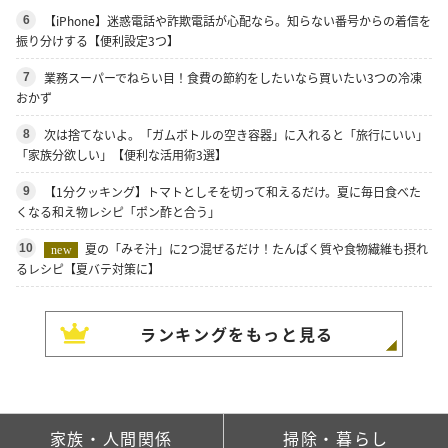
【iPhone】迷惑電話や詐欺電話が心配なら。知らない番号からの着信を
6
振り分けする【便利設定3つ】
業務スーパーでねらい目！食費の節約をしたいなら買いたい3つの冷凍
7
おかず
次は捨てないよ。「ガムボトルの空き容器」に入れると「旅行にいい」
8
「家族分欲しい」【便利な活用術3選】
【1分クッキング】トマトとしそを切って和えるだけ。夏に毎日食べた
9
くなる和え物レシピ「ポン酢と合う」
夏の「みそ汁」に2つ混ぜるだけ！たんぱく質や食物繊維も摂れ
10
new
るレシピ【夏バテ対策に】
ランキングをもっと見る
家族・人間関係
掃除・暮らし