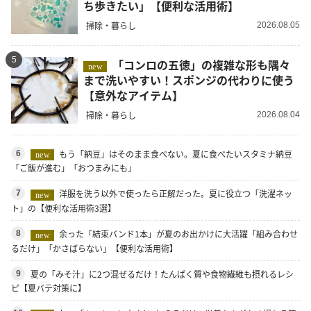
ち歩きたい」【便利な活用術】
掃除・暮らし
2026.08.05
5
「コンロの五徳」の複雑な形も隅々
new
まで洗いやすい！スポンジの代わりに使う
【意外なアイテム】
掃除・暮らし
2026.08.04
もう「納豆」はそのまま食べない。夏に食べたいスタミナ納豆
6
new
「ご飯が進む」「おつまみにも」
洋服を洗う以外で使ったら正解だった。夏に役立つ「洗濯ネッ
7
new
ト」の【便利な活用術3選】
余った「結束バンド1本」が夏のお出かけに大活躍「組み合わせ
8
new
るだけ」「かさばらない」【便利な活用術】
夏の「みそ汁」に2つ混ぜるだけ！たんぱく質や食物繊維も摂れるレシ
9
ピ【夏バテ対策に】