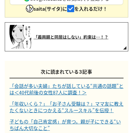
saita(サイタ)に
を入れるだけ！
「義両親と同居はしない」約束は…！？
次に読まれている３記事
「会話が多い夫婦」たちが話している“共通の話題”と
は＜40代前後の女性87人に調査！＞
「年収いくら？」「お子さん受験は？」ママ友に教え
たくないときにつかえる“スルースキル”を伝授！
子どもの「自己肯定感」が育つ。親が子にできる“い
ちばん大切なこと”