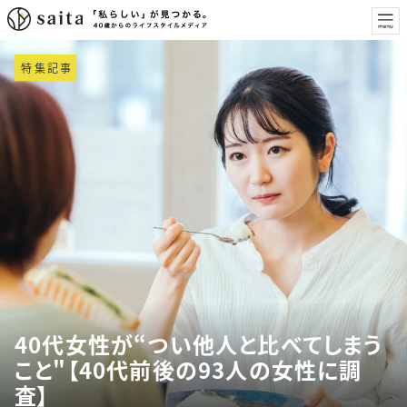
特集記事
40代女性が“つい他人と比べてしまう
こと"【40代前後の93人の女性に調
査】