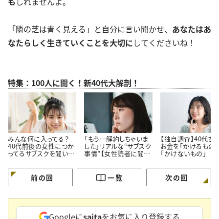
も
しれませんよ。
「隣の芝は青く見える」と自分に言い聞かせ、
あなたはあ
なたらしく生きていくことを大切に
してくださいね！
特集：100人に聞く！新40代大解剖！
みんな何に入ってる？
「もう…解約しちゃいま
【独自調査】40代女
40代前後の女性につか
した」リアルな“サブスク
お金を「かけるもの」
ってるサブスクを聞いて
事情”【女性読者に聞い
「かけないもの」
みた！
た！やめた理由】
前の回
一覧
次の回
Googleに
saita
をお気に入り登録する