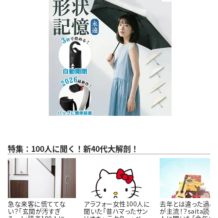
特集：100人に聞く！新40代大解剖！
急な来客に慌ててな
アラフォー女性100人に
去年とは違った過ご
い？「玄関が汚すぎ
聞いた「昔ハマったサン
が主流！？saita読者