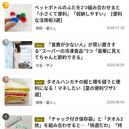
1
ペットボトルのふたを2つ組み合わせると
「小さくて便利」「収納しやすい」【便利
な活用術3選】
掃除・暮らし
2026.07.29
2
「食費が少ない人」が買い置きす
new
る“スーパーの冷凍食品”3つ「豪華に見え
てちゃんと節約できる」
お金・学ぶ
2026.08.05
3
タオルハンカチの縦と横を縫うと便
new
利になる！マネしたい【夏の便利ワザ3
選】
掃除・暮らし
2026.08.04
4
「チャック付き保存袋」と「タオル2
new
枚」を組み合わせると…「快適だわ」「持