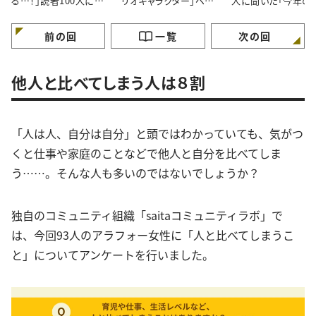
る…！」読者100人に聞
リオキャラクター」ベス
人に聞いた「今年の
いた「玄関をきれいにし
ト3！懐かしいキャラクタ
休みの過ごし方」
ておくコツ」3選
ーがランクイン
前の回
一覧
次の回
他人と比べてしまう人は８割
「人は人、自分は自分」と頭ではわかっていても、気がつ
くと仕事や家庭のことなどで他人と自分を比べてしま
う……。そんな人も多いのではないでしょうか？
独自のコミュニティ組織「saitaコミュニティラボ」で
は、今回93人のアラフォー女性に「人と比べてしまうこ
と」についてアンケートを行いました。