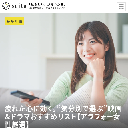
特集記事
疲れた心に効く。“気分別で選ぶ”映画
＆ドラマおすすめリスト【アラフォー女
性厳選】