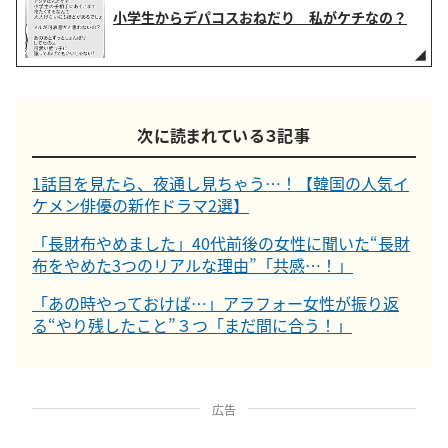
小学生からデパコスおねだり 私がケチなの？
次に読まれている３記事
1話目を見たら、夜通し見ちゃう…！【韓国の人気イ
ケメン俳優の新作ドラマ2選】
「長財布やめました」40代前後の女性に聞いた“長財
布をやめた3つのリアルな理由”「共感…！」
「あの時やっておけば…」アラフォー女性が振り返
る“やり残したこと”３つ「まだ間に合う！」
広告