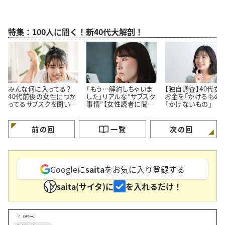
特集：100人に聞く！新40代大解剖！
みんな何に入ってる？
「もう…解約しちゃいま
【独自調査】40代女
40代前後の女性につか
した」リアルな“サブスク
お金を「かけるもの」
ってるサブスクを聞いて
事情”【女性読者に聞い
「かけないもの」
みた！
た！やめた理由】
前の回
一覧
次の回
Googleに
saita
をお気に入り登録する
saita(サイタ)に
を入れるだけ！