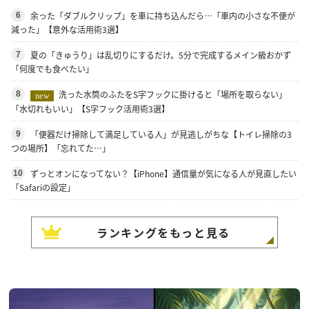
余った「ダブルクリップ」を車に持ち込んだら…「車内の小さな不便が
6
減った」【意外な活用術3選】
夏の「きゅうり」は乱切りにするだけ。5分で完成するメイン級おかず
7
「何度でも食べたい」
洗った水筒のふたをS字フックに掛けると「場所を取らない」
8
new
「水切れもいい」【S字フック活用術3選】
「便器だけ掃除して満足している人」が見逃しがちな【トイレ掃除の3
9
つの場所】「忘れてた…」
ずっとオンになってない？【iPhone】通信量が気になる人が見直したい
10
「Safariの設定」
ランキングをもっと見る