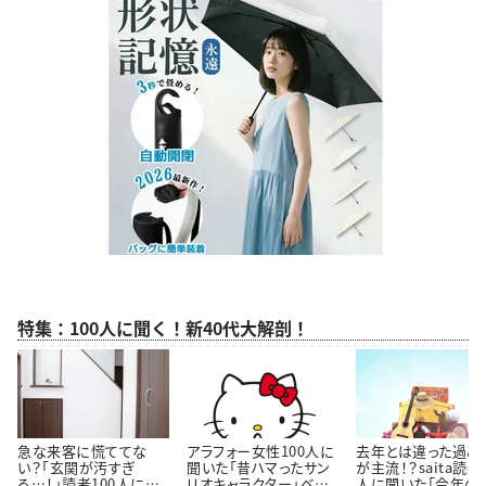
特集：100人に聞く！新40代大解剖！
急な来客に慌ててな
アラフォー女性100人に
去年とは違った過ご
い？「玄関が汚すぎ
聞いた「昔ハマったサン
が主流！？saita読者
る…！」読者100人に聞
リオキャラクター」ベス
人に聞いた「今年の