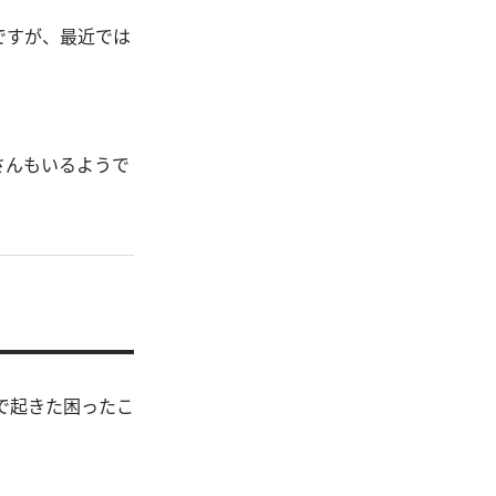
ですが、最近では
。
さんもいるようで
因で起きた困ったこ