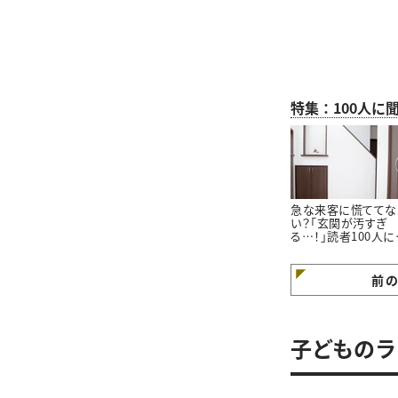
特集：100人に
急な来客に慌ててな
い？「玄関が汚すぎ
る…！」読者100人に
いた「玄関をきれい
ておくコツ」3選
前
子どものラ