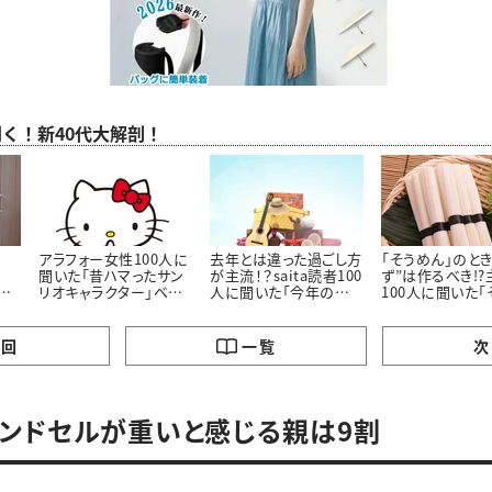
聞く！新40代大解剖！
アラフォー女性100人に
去年とは違った過ごし方
「そうめん」のとき
聞いた「昔ハマったサン
が主流！？saita読者100
ず”は作るべき!?
聞
リオキャラクター」ベス
人に聞いた「今年の夏
100人に聞いた「
にし
ト3！懐かしいキャラクタ
休みの過ごし方」
んに最も合うおか
ーがランクイン
の回
一覧
次
ンドセルが重いと感じる親は9割