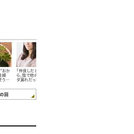
“おか
「仲良しだと思っていた
主婦100人に聞いた！家
普通の友達と
主婦
ら、陰で他の方に情報ダ
族が大絶賛する「飽きな
読者100人に
そうめ
ダ漏れだった…。」主婦
いそうめんの食べ方」
マ友になりた
ず」
100人に聞いた“本当に
れる人の「5つ
あった怖いママ友トラブ
ル”
の回