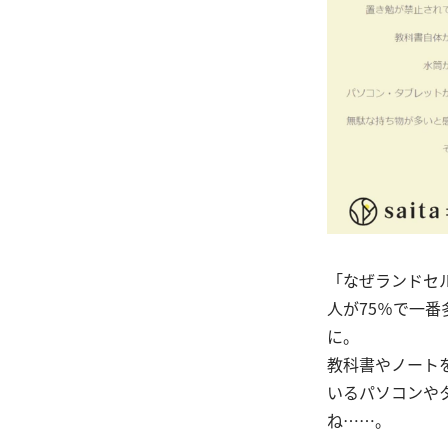
「なぜランドセ
人が75％で一
に。
教科書やノート
いるパソコンや
ね……。