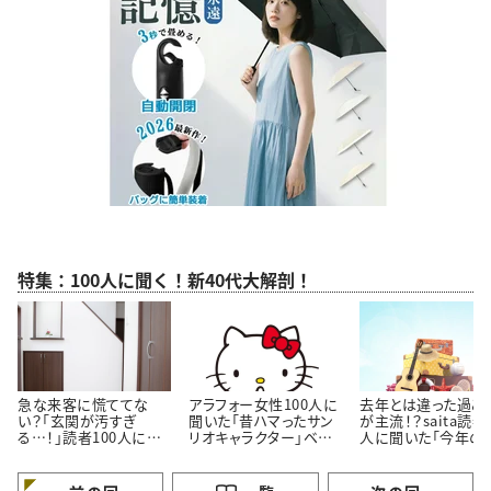
特集：100人に聞く！新40代大解剖！
急な来客に慌ててな
アラフォー女性100人に
去年とは違った過ご
い？「玄関が汚すぎ
聞いた「昔ハマったサン
が主流！？saita読者
る…！」読者100人に聞
リオキャラクター」ベス
人に聞いた「今年の
いた「玄関をきれいにし
ト3！懐かしいキャラクタ
休みの過ごし方」
ておくコツ」3選
ーがランクイン