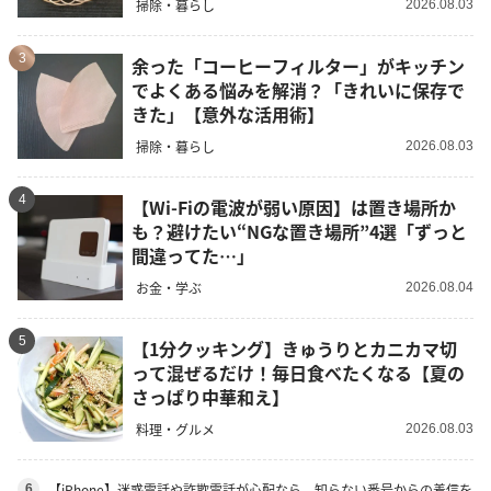
掃除・暮らし
2026.08.03
3
余った「コーヒーフィルター」がキッチン
でよくある悩みを解消？「きれいに保存で
きた」【意外な活用術】
掃除・暮らし
2026.08.03
4
【Wi-Fiの電波が弱い原因】は置き場所か
も？避けたい“NGな置き場所”4選「ずっと
間違ってた…」
お金・学ぶ
2026.08.04
5
【1分クッキング】きゅうりとカニカマ切
って混ぜるだけ！毎日食べたくなる【夏の
さっぱり中華和え】
料理・グルメ
2026.08.03
【iPhone】迷惑電話や詐欺電話が心配なら。知らない番号からの着信を
6