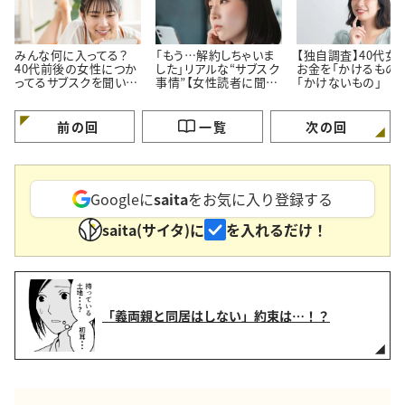
みんな何に入ってる？
「もう…解約しちゃいま
【独自調査】40代女
40代前後の女性につか
した」リアルな“サブスク
お金を「かけるもの」
ってるサブスクを聞いて
事情”【女性読者に聞い
「かけないもの」
みた！
た！やめた理由】
前の回
一覧
次の回
Googleに
saita
をお気に入り登録する
saita(サイタ)に
を入れるだけ！
「義両親と同居はしない」約束は…！？