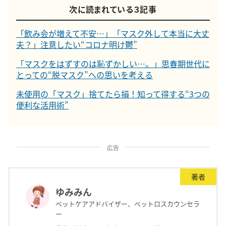
次に読まれている３記事
「飲み会が増えて不安…」「マスク外して本当に大丈
夫？」注意したい“コロナ明け鬱”
「マスクをはずすのは恥ずかしい…。」思春期世代に
とっての“脱マスク”への思いを考える
未使用の「マスク」捨てたら損！知って得する“3つの
便利な活用術”
広告
著者
ゆみみん
ペットケアアドバイザー、ペットロスカウンセラ
ー