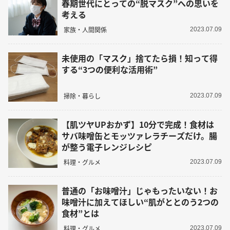
春期世代にとっての“脱マスク”への思いを
考える
家族・人間関係
2023.07.09
未使用の「マスク」捨てたら損！知って得
する“3つの便利な活用術”
掃除・暮らし
2023.07.09
【肌ツヤUPおかず】10分で完成！食材は
サバ味噌缶とモッツァレラチーズだけ。腸
が整う電子レンジレシピ
料理・グルメ
2023.07.09
普通の「お味噌汁」じゃもったいない！お
味噌汁に加えてほしい“肌がととのう2つの
食材”とは
料理・グルメ
2023.07.09