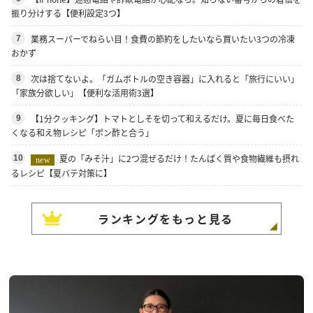
振り分けする【便利設定3つ】
業務スーパーでねらい目！食費の節約をしたいなら買いたい3つの冷凍
7
おかず
次は捨てないよ。「ガムボトルの空き容器」に入れると「旅行にいい」
8
「家族分欲しい」【便利な活用術3選】
【1分クッキング】トマトとしそを切って和えるだけ。夏に毎日食べた
9
くなる和え物レシピ「ポン酢と合う」
夏の「みそ汁」に2つ混ぜるだけ！たんぱく質や食物繊維も摂れ
10
new
るレシピ【夏バテ対策に】
ランキングをもっと見る