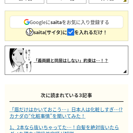
Googleに
saita
をお気に入り登録する
saita(サイタ)に
を入れるだけ！
「義両親と同居はしない」約束は…！？
次に読まれている３記事
「眉だけはかいておこう…」日本人は化粧しすぎ…!?
カナダの“化粧事情”を聞いてみた！
1、2本なら抜いちゃってた…！白髪を絶対抜いたら