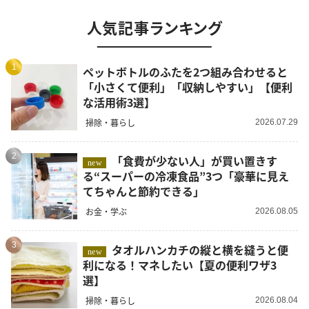
人気記事ランキング
1
ペットボトルのふたを2つ組み合わせると
「小さくて便利」「収納しやすい」【便利
な活用術3選】
掃除・暮らし
2026.07.29
2
「食費が少ない人」が買い置きす
new
る“スーパーの冷凍食品”3つ「豪華に見え
てちゃんと節約できる」
お金・学ぶ
2026.08.05
3
タオルハンカチの縦と横を縫うと便
new
利になる！マネしたい【夏の便利ワザ3
選】
掃除・暮らし
2026.08.04