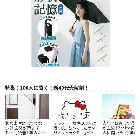
特集：100人に聞く！新40代大解剖！
急な来客に慌ててな
アラフォー女性100人に
去年とは違った過ご
い？「玄関が汚すぎ
聞いた「昔ハマったサン
が主流！？saita読者
る…！」読者100人に聞
リオキャラクター」ベス
人に聞いた「今年の
いた「玄関をきれいにし
ト3！懐かしいキャラクタ
休みの過ごし方」