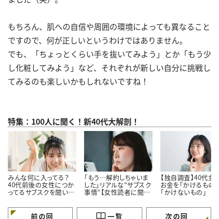
もちろん、肌への自信や周囲の環境によっても異なること
ですので、何が正しいというわけではありません。
でも、「ちょっとくらい手を抜いてみよう」とか「もう少
し化粧してみよう」など、それぞれが新しい自分に挑戦し
てみるのも楽しいかもしれないですね！
特集：100人に聞く！新40代大解剖！
みんな何に入ってる？
「もう…解約しちゃいま
【独自調査】40代女
40代前後の女性につか
した」リアルな“サブスク
お金を「かけるもの」
ってるサブスクを聞いて
事情”【女性読者に聞い
「かけないもの」
みた！
た！やめた理由】
前の回
一覧
次の回