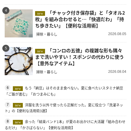
4
「チャック付き保存袋」と「タオル2
new
枚」を組み合わせると…「快適だわ」「持
ち歩きたい」【便利な活用術】
掃除・暮らし
2026.08.05
5
「コンロの五徳」の複雑な形も隅々
new
まで洗いやすい！スポンジの代わりに使う
【意外なアイテム】
掃除・暮らし
2026.08.04
もう「納豆」はそのまま食べない。夏に食べたいスタミナ納豆
6
new
「ご飯が進む」「おつまみにも」
洋服を洗う以外で使ったら正解だった。夏に役立つ「洗濯ネッ
7
new
ト」の【便利な活用術3選】
余った「結束バンド1本」が夏のお出かけに大活躍「組み合わせ
8
new
るだけ」「かさばらない」【便利な活用術】