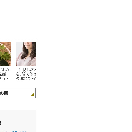
“おか
「仲良しだと思っていた
主婦100人に聞いた！家
普通の友達と
主婦
ら、陰で他の方に情報ダ
族が大絶賛する「飽きな
読者100人に
そうめ
ダ漏れだった…。」主婦
いそうめんの食べ方」
マ友になりた
ず」
100人に聞いた“本当に
れる人の「5つ
あった怖いママ友トラブ
ル”
の回
！