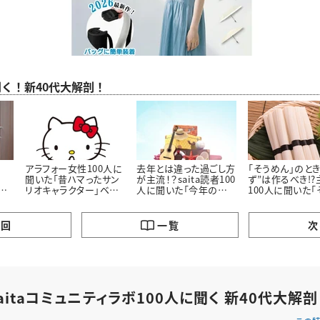
聞く！新40代大解剖！
アラフォー女性100人に
去年とは違った過ごし方
「そうめん」のとき
聞いた「昔ハマったサン
が主流！？saita読者100
ず”は作るべき!?
聞
リオキャラクター」ベス
人に聞いた「今年の夏
100人に聞いた「
にし
ト3！懐かしいキャラクタ
休みの過ごし方」
んに最も合うおか
ーがランクイン
の回
一覧
次
saitaコミュニティラボ100人に聞く 新40代大解剖