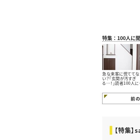
特集：100人に
急な来客に慌ててな
い？「玄関が汚すぎ
る…！」読者100人に
いた「玄関をきれい
ておくコツ」3選
前
【特集】