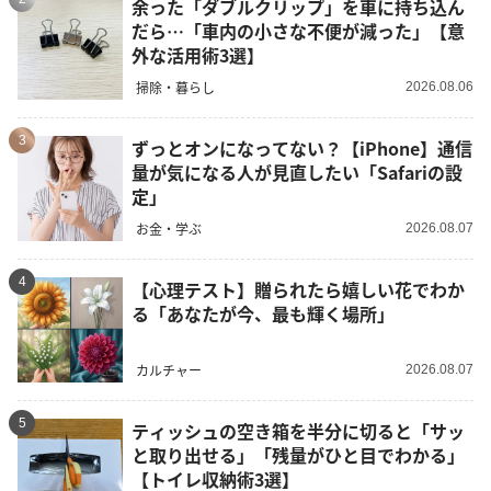
余った「ダブルクリップ」を車に持ち込ん
だら…「車内の小さな不便が減った」【意
外な活用術3選】
掃除・暮らし
2026.08.06
3
ずっとオンになってない？【iPhone】通信
量が気になる人が見直したい「Safariの設
定」
お金・学ぶ
2026.08.07
4
【心理テスト】贈られたら嬉しい花でわか
る「あなたが今、最も輝く場所」
カルチャー
2026.08.07
5
ティッシュの空き箱を半分に切ると「サッ
と取り出せる」「残量がひと目でわかる」
【トイレ収納術3選】