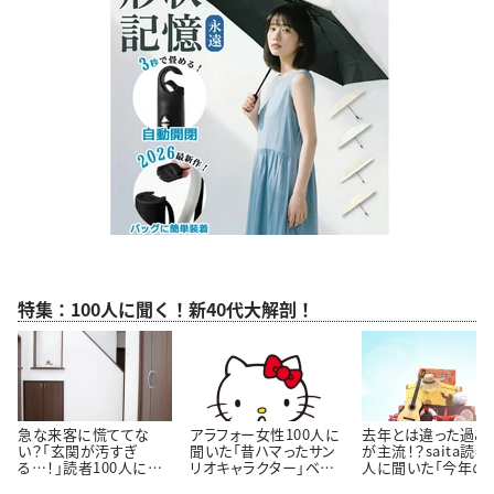
特集：100人に聞く！新40代大解剖！
急な来客に慌ててな
アラフォー女性100人に
去年とは違った過ご
い？「玄関が汚すぎ
聞いた「昔ハマったサン
が主流！？saita読者
る…！」読者100人に聞
リオキャラクター」ベス
人に聞いた「今年の
いた「玄関をきれいにし
ト3！懐かしいキャラクタ
休みの過ごし方」