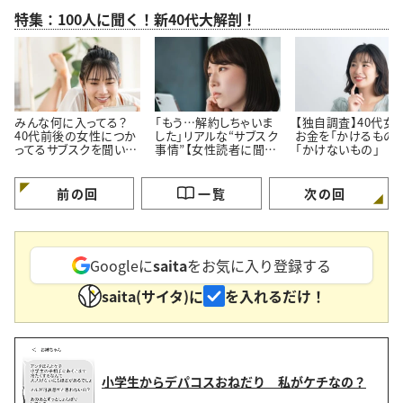
特集：100人に聞く！新40代大解剖！
みんな何に入ってる？
「もう…解約しちゃいま
【独自調査】40代女
40代前後の女性につか
した」リアルな“サブスク
お金を「かけるもの」
ってるサブスクを聞いて
事情”【女性読者に聞い
「かけないもの」
みた！
た！やめた理由】
前の回
一覧
次の回
Googleに
saita
をお気に入り登録する
saita(サイタ)に
を入れるだけ！
小学生からデパコスおねだり 私がケチなの？