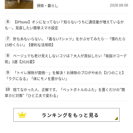
掃除・暮らし
2026.08.06
【iPhone】オンになってない？知らないうちに通信量が増えているか
6
も…。見直したい簡単スマホ設定
針も糸もいらない。「着ないTシャツ」をかぶせてみたら…「慣れたら
7
15秒くらい」【便利な活用術】
ベージュでも老け見えしないコツは？大人が真似したい「垢抜けコーデ
8
術」3選【2026夏】
「トイレ掃除が面倒…」を解決！お掃除のプロがやめた【3つのこと】
9
「ラクになる」「床にモノを置かない」
捨てなかった人、正解です。「ペットボトルのふた」を置くだけの"簡
10
単カビ対策"「ひと工夫で変わる」
ランキングをもっと見る