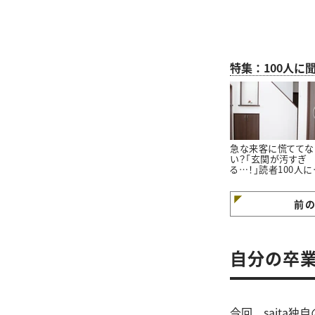
特集：100人に
急な来客に慌ててな
い？「玄関が汚すぎ
る…！」読者100人に
いた「玄関をきれい
ておくコツ」3選
前
自分の卒業
今回、saita