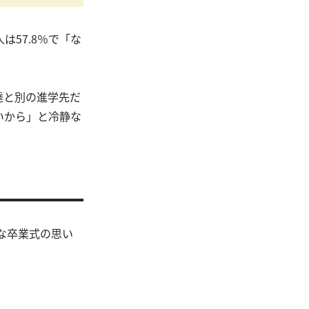
57.8％で「な
達と別の進学先だ
いから」と冷静な
うな卒業式の思い