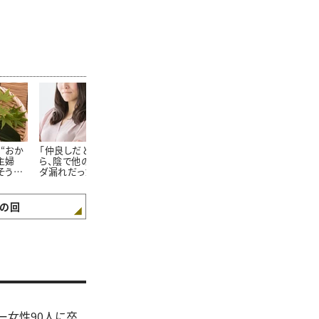
“おか
「仲良しだと思っていた
主婦100人に聞いた！家
普通の友達と
主婦
ら、陰で他の方に情報ダ
族が大絶賛する「飽きな
読者100人に
そうめ
ダ漏れだった…。」主婦
いそうめんの食べ方」
マ友になりた
ず」
100人に聞いた“本当に
れる人の「5つ
あった怖いママ友トラブ
ル”
の回
ー女性90人に卒