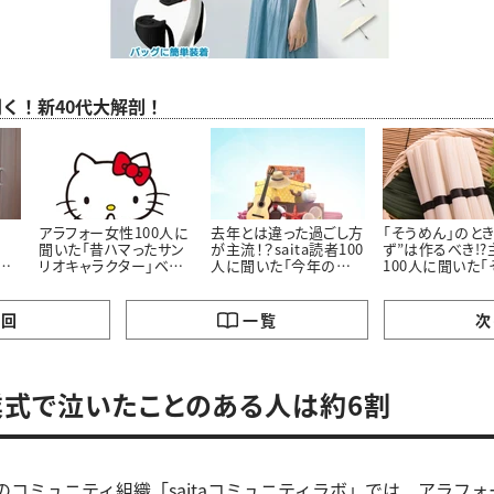
聞く！新40代大解剖！
アラフォー女性100人に
去年とは違った過ごし方
「そうめん」のとき
聞いた「昔ハマったサン
が主流！？saita読者100
ず”は作るべき!?
聞
リオキャラクター」ベス
人に聞いた「今年の夏
100人に聞いた「
にし
ト3！懐かしいキャラクタ
休みの過ごし方」
んに最も合うおか
ーがランクイン
の回
一覧
次
式で泣いたことのある人は約6割
独自のコミュニティ組織「saitaコミュニティラボ」では、アラフォ