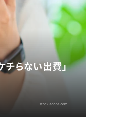
ケチらない出費」
stock.adobe.com