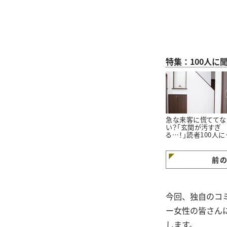
特集：100人に
急な来客に慌ててな
い？「玄関が汚すぎ
る…！」読者100人に
いた「玄関をきれい
ておくコツ」3選
前
今回、独自のコミ
ー女性の皆さん
します。