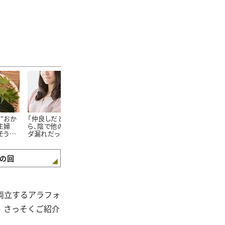
“おか
「仲良しだと思っていた
主婦100人に聞いた！家
普通の友達と
主婦
ら、陰で他の方に情報ダ
族が大絶賛する「飽きな
読者100人に
そうめ
ダ漏れだった…。」主婦
いそうめんの食べ方」
マ友になりた
ず」
100人に聞いた“本当に
れる人の「5つ
あった怖いママ友トラブ
ル”
の回
を両立するアラフォ
。さっそくご紹介