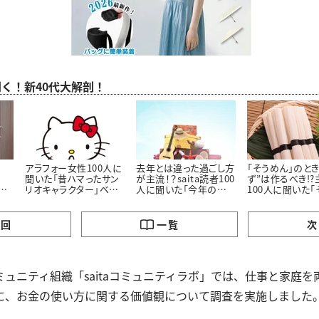
聞く！新40代大解剖！
アラフォー女性100人に
去年とは違った過ごし方
「そうめん」のとき
聞いた「昔ハマったサン
が主流！？saita読者100
ず”は作るべき!?
聞
リオキャラクター」ベス
人に聞いた「今年の夏
100人に聞いた「
にし
ト3！懐かしいキャラクタ
休みの過ごし方」
んに最も合うおか
ーがランクイン
の回
一覧
次
ュニティ組織「saitaコミュニティラボ」では、仕事と家庭
に、お金の使い方に関する価値観について調査を実施しました