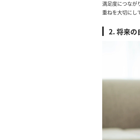
満足度につなが
重ねを大切にし
2. 将来