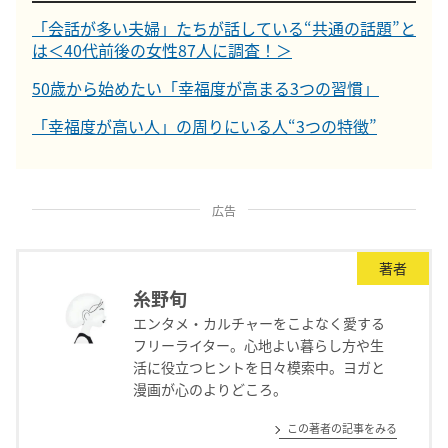
「会話が多い夫婦」たちが話している“共通の話題”と
は＜40代前後の女性87人に調査！＞
50歳から始めたい「幸福度が高まる3つの習慣」
「幸福度が高い人」の周りにいる人“3つの特徴”
広告
著者
糸野旬
エンタメ・カルチャーをこよなく愛する
フリーライター。心地よい暮らし方や生
活に役立つヒントを日々模索中。ヨガと
漫画が心のよりどころ。
この著者の記事をみる