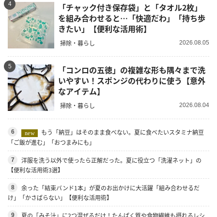
4
「チャック付き保存袋」と「タオル2枚」
を組み合わせると…「快適だわ」「持ち歩
きたい」【便利な活用術】
掃除・暮らし
2026.08.05
5
「コンロの五徳」の複雑な形も隅々まで洗
いやすい！スポンジの代わりに使う【意外
なアイテム】
掃除・暮らし
2026.08.04
もう「納豆」はそのまま食べない。夏に食べたいスタミナ納豆
6
new
「ご飯が進む」「おつまみにも」
洋服を洗う以外で使ったら正解だった。夏に役立つ「洗濯ネット」の
7
【便利な活用術3選】
余った「結束バンド1本」が夏のお出かけに大活躍「組み合わせるだ
8
け」「かさばらない」【便利な活用術】
夏の「みそ汁」に2つ混ぜるだけ！たんぱく質や食物繊維も摂れるレシ
9