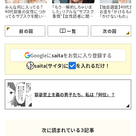
みんな何に入ってる？
「もう…解約しちゃいま
【独自調査】40代女
40代前後の女性につか
した」リアルな“サブスク
お金を「かけるもの」
ってるサブスクを聞いて
事情”【女性読者に聞い
「かけないもの」
みた！
た！やめた理由】
前の回
一覧
次の回
Googleに
saita
をお気に入り登録する
saita(サイタ)に
を入れるだけ！
容姿至上主義の男子たち。私は「何位」？
次に読まれている３記事