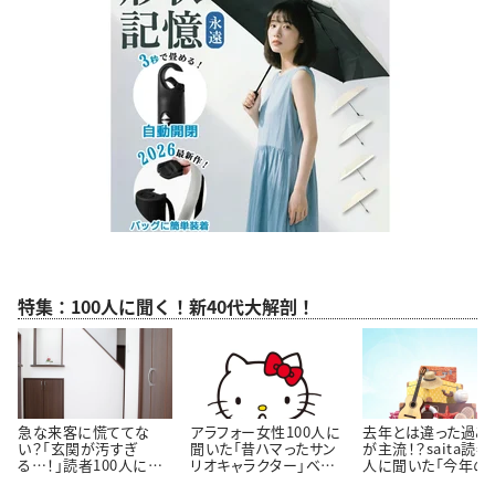
特集：100人に聞く！新40代大解剖！
急な来客に慌ててな
アラフォー女性100人に
去年とは違った過ご
い？「玄関が汚すぎ
聞いた「昔ハマったサン
が主流！？saita読者
る…！」読者100人に聞
リオキャラクター」ベス
人に聞いた「今年の
いた「玄関をきれいにし
ト3！懐かしいキャラクタ
休みの過ごし方」