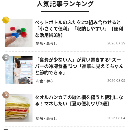
人気記事ランキング
1
ペットボトルのふたを2つ組み合わせると
「小さくて便利」「収納しやすい」【便利
な活用術3選】
掃除・暮らし
2026.07.29
2
「食費が少ない人」が買い置きする“スー
パーの冷凍食品”3つ「豪華に見えてちゃん
と節約できる」
お金・学ぶ
2026.08.05
3
タオルハンカチの縦と横を縫うと便利にな
る！マネしたい【夏の便利ワザ3選】
掃除・暮らし
2026.08.04