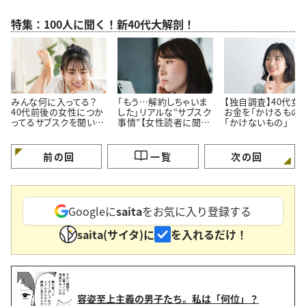
特集：100人に聞く！新40代大解剖！
みんな何に入ってる？
「もう…解約しちゃいま
【独自調査】40代女
40代前後の女性につか
した」リアルな“サブスク
お金を「かけるもの」
ってるサブスクを聞いて
事情”【女性読者に聞い
「かけないもの」
みた！
た！やめた理由】
前の回
一覧
次の回
Googleに
saita
をお気に入り登録する
saita(サイタ)に
を入れるだけ！
容姿至上主義の男子たち。私は「何位」？