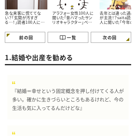
急な来客に慌ててな
アラフォー女性100人に
去年とは違った過ご
い？「玄関が汚すぎ
聞いた「昔ハマったサン
が主流！？saita読者
る…！」読者100人に聞
リオキャラクター」ベス
人に聞いた「今年の
いた「玄関をきれいにし
ト3！懐かしいキャラクタ
休みの過ごし方」
ておくコツ」3選
ーがランクイン
前の回
一覧
次の回
1.結婚や出産を勧める
『結婚＝幸せという固定概念を押し付けてくる人が
多い。確かに生きづらいところもあるけれど、今の
生活も気に入ってるんだけどな』